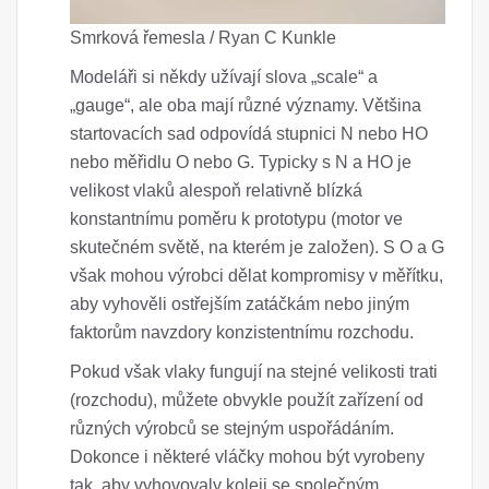
Smrková řemesla / Ryan C Kunkle
Modeláři si někdy užívají slova „scale“ a
„gauge“, ale oba mají různé významy. Většina
startovacích sad odpovídá stupnici N nebo HO
nebo měřidlu O nebo G. Typicky s N a HO je
velikost vlaků alespoň relativně blízká
konstantnímu poměru k prototypu (motor ve
skutečném světě, na kterém je založen). S O a G
však mohou výrobci dělat kompromisy v měřítku,
aby vyhověli ostřejším zatáčkám nebo jiným
faktorům navzdory konzistentnímu rozchodu.
Pokud však vlaky fungují na stejné velikosti trati
(rozchodu), můžete obvykle použít zařízení od
různých výrobců se stejným uspořádáním.
Dokonce i některé vláčky mohou být vyrobeny
tak, aby vyhovovaly koleji se společným