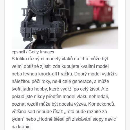
cpsnell / Getty Images
S tolika různými modely vlaků na trhu může být
velmi obtížné zjistit, zda kupujete kvalitní model
nebo levnou knock-off hračku. Dobrý model vydrží s
náležitou péčí roky, ne-li celé generace, a může
tvořit jádro hobby, které vydrží po celý život. Ale
pokud jste nikdy předtím model vlaku nehledali,
poznat rozdíl může být docela výzva. Koneckonců,
většina sad nebude říkat: „Toto bude rozbité za
týden“ nebo „Hodně štěstí při získávání stopy navíc“
na krabici.