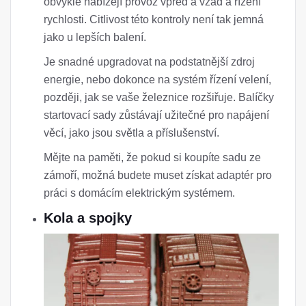
obvykle nabízejí provoz vpřed a vzad a řízení
rychlosti. Citlivost této kontroly není tak jemná
jako u lepších balení.
Je snadné upgradovat na podstatnější zdroj
energie, nebo dokonce na systém řízení velení,
později, jak se vaše železnice rozšiřuje. Balíčky
startovací sady zůstávají užitečné pro napájení
věcí, jako jsou světla a příslušenství.
Mějte na paměti, že pokud si koupíte sadu ze
zámoří, možná budete muset získat adaptér pro
práci s domácím elektrickým systémem.
Kola a spojky