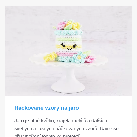
Háčkované vzory na jaro
Jaro je plné květin, krajek, motýlů a dalších
světlých a jasných háčkovaných vzorů. Bavte se
při vytváření těchto 24 projektů.