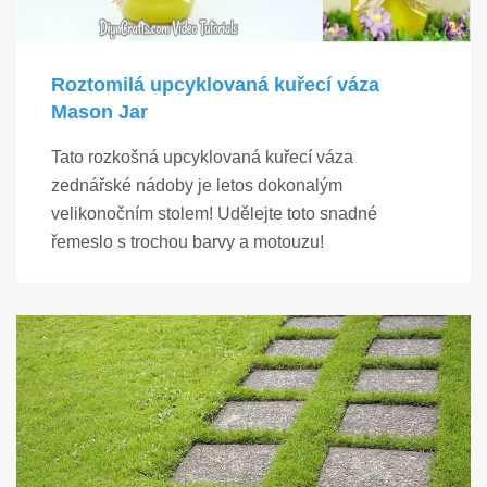
Roztomilá upcyklovaná kuřecí váza
Mason Jar
Tato rozkošná upcyklovaná kuřecí váza
zednářské nádoby je letos dokonalým
velikonočním stolem! Udělejte toto snadné
řemeslo s trochou barvy a motouzu!