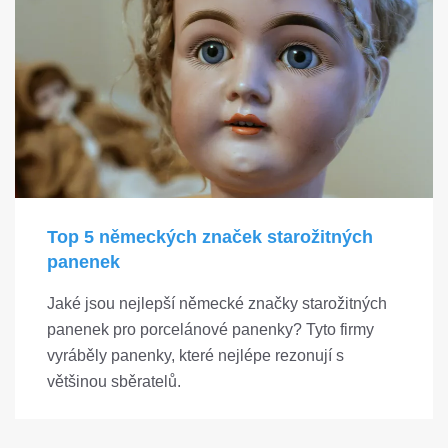
Top 5 německých značek starožitných
panenek
Jaké jsou nejlepší německé značky starožitných
panenek pro porcelánové panenky? Tyto firmy
vyráběly panenky, které nejlépe rezonují s
většinou sběratelů.