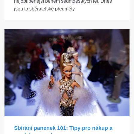
nejoblíbenější během sedmdesátých let. Dnes
jsou to sběratelské předměty.
Sbírání panenek 101: Tipy pro nákup a