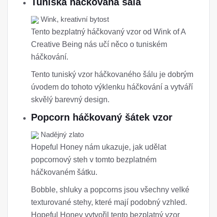
Tuniská háčkovaná šála
Wink, kreativní bytost
Tento bezplatný háčkovaný vzor od Wink of A
Creative Being nás učí něco o tuniském
háčkování.
Tento tuniský vzor háčkovaného šálu je dobrým
úvodem do tohoto výklenku háčkování a vytváří
skvělý barevný design.
Popcorn háčkovaný šátek vzor
Nadějný zlato
Hopeful Honey nám ukazuje, jak udělat
popcornový steh v tomto bezplatném
háčkovaném šátku.
Bobble, shluky a popcorns jsou všechny velké
texturované stehy, které mají podobný vzhled.
Hopeful Honey vytvořil tento bezplatný vzor