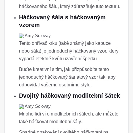
háčkovaného šálu, který zdůrazňuje tuto texturu.
Háčkovaný šála s háčkovaným
vzorem
Amy Solovay
Tento ohřívač krku (také známý jako kapuce
nebo šála) je jednoduchý háčkovaný vzor, ​​který
vypadá efektně kvůli uzavření šperku.
Buďte kreativní s tím, jak přizpůsobíte tento
jednoduchý háčkovaný šarlatový vzor tak, aby
odpovídal vašemu osobnímu stylu.
Dvojitý háčkovaný modlitební šátek
Amy Solovay
Mnoho lidí ví o modlitebních šálech, ale můžete
také háčkovat modlitební šály.
Snadné opakování dvojitého háčkování na