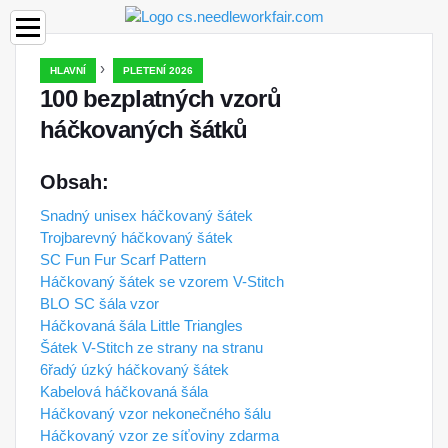
›
HLAVNÍ
PLETENÍ 2026
100 bezplatných vzorů
háčkovaných šátků
Obsah:
Snadný unisex háčkovaný šátek
Trojbarevný háčkovaný šátek
SC Fun Fur Scarf Pattern
Háčkovaný šátek se vzorem V-Stitch
BLO SC šála vzor
Háčkovaná šála Little Triangles
Šátek V-Stitch ze strany na stranu
6řadý úzký háčkovaný šátek
Kabelová háčkovaná šála
Háčkovaný vzor nekonečného šálu
Háčkovaný vzor ze síťoviny zdarma