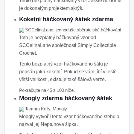
Tento bezplatný háčkovaný vzor Jessie At Home
je dokonalým projektem skrýš.
Koketní háčkovaný šátek zdarma
SCCelinaLane, jednoduše sběratelské háčkování
Toto je bezplatný háčkovaný vzor od
SCCelinaLane společnosti Simply Collectible
Crochet.
Tento bezplatný vzor háčkovaného šálu je
popsán jako koketní. Pokud se vám líbí v ještě
větší velikosti, existuje také šálová verze.
Pokračujte na 45 z 100 níže.
Moogly zdarma háčkovaný šátek
Tamara Kelly, Moogly
Moogly vytvořil tento vzor háčkovaného stehu a
nazval jej Neptunova šipka.