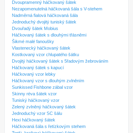
Dvoupramenný háčkovaný šátek
Nezapomenutelná háčkovaná šála s V-stehem
Nadměrná fialová háčkovaná šála
Jednoduchý dvojitý tuniský šátek
Dvouřadý šátek Mobius
Háčkovaný šátek s dlouhými třásněmi
Šikmé malé fanoušky
Vlastenecký háčkovaný šátek
Kostkovaný vzor chlupatého šátku
Dvojitý háčkovaný šátek s 5řadovým žebrováním
Háčkovaný šátek s kapucí
Háčkovaný vzor lebky
Háčkovaný vzor s dlouhým zvlněním
Sunkissed Fishbone zábal vzor
Skinny réva šátek vzor
Tuniský háčkovaný vzor
Zelený zvlněný háčkovaný šátek
Jednoduchý vzor SC šálu
Hexi háčkovaný šátek
Háčkovaná šála s řetízkovým stehem
Teplý, krajkový háčkovaný šátek