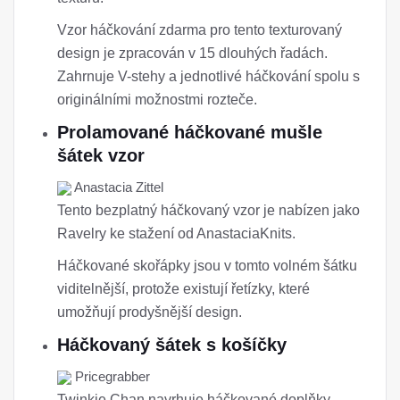
Vzor háčkování zdarma pro tento texturovaný
design je zpracován v 15 dlouhých řadách.
Zahrnuje V-stehy a jednotlivé háčkování spolu s
originálními možnostmi rozteče.
Prolamované háčkované mušle
šátek vzor
Anastacia Zittel
Tento bezplatný háčkovaný vzor je nabízen jako
Ravelry ke stažení od AnastaciaKnits.
Háčkované skořápky jsou v tomto volném šátku
viditelnější, protože existují řetízky, které
umožňují prodyšnější design.
Háčkovaný šátek s košíčky
Pricegrabber
Twinkie Chan navrhuje háčkované doplňky