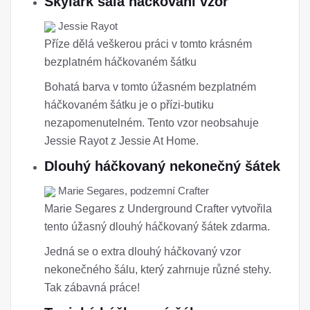
Skylark šála háčkování vzor
Jessie Rayot
Příze dělá veškerou práci v tomto krásném
bezplatném háčkovaném šátku
Bohatá barva v tomto úžasném bezplatném
háčkovaném šátku je o přízi-butiku
nezapomenutelném. Tento vzor neobsahuje
Jessie Rayot z Jessie At Home.
Dlouhý háčkovaný nekonečný šátek
Marie Segares, podzemní Crafter
Marie Segares z Underground Crafter vytvořila
tento úžasný dlouhý háčkovaný šátek zdarma.
Jedná se o extra dlouhý háčkovaný vzor
nekonečného šálu, který zahrnuje různé stehy.
Tak zábavná práce!