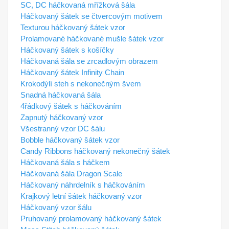
SC, DC háčkovaná mřížková šála
Háčkovaný šátek se čtvercovým motivem
Texturou háčkovaný šátek vzor
Prolamované háčkované mušle šátek vzor
Háčkovaný šátek s košíčky
Háčkovaná šála se zrcadlovým obrazem
Háčkovaný šátek Infinity Chain
Krokodýlí steh s nekonečným švem
Snadná háčkovaná šála
4řádkový šátek s háčkováním
Zapnutý háčkovaný vzor
Všestranný vzor DC šálu
Bobble háčkovaný šátek vzor
Candy Ribbons háčkovaný nekonečný šátek
Háčkovaná šála s háčkem
Háčkovaná šála Dragon Scale
Háčkovaný náhrdelník s háčkováním
Krajkový letní šátek háčkovaný vzor
Háčkovaný vzor šálu
Pruhovaný prolamovaný háčkovaný šátek