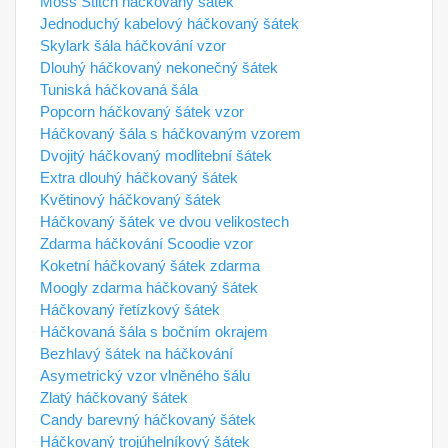
Moss Stitch háčkovaný šátek
Jednoduchý kabelový háčkovaný šátek
Skylark šála háčkování vzor
Dlouhý háčkovaný nekonečný šátek
Tuniská háčkovaná šála
Popcorn háčkovaný šátek vzor
Háčkovaný šála s háčkovaným vzorem
Dvojitý háčkovaný modlitební šátek
Extra dlouhý háčkovaný šátek
Květinový háčkovaný šátek
Háčkovaný šátek ve dvou velikostech
Zdarma háčkování Scoodie vzor
Koketní háčkovaný šátek zdarma
Moogly zdarma háčkovaný šátek
Háčkovaný řetízkový šátek
Háčkovaná šála s bočním okrajem
Bezhlavý šátek na háčkování
Asymetrický vzor vlněného šálu
Zlatý háčkovaný šátek
Candy barevný háčkovaný šátek
Háčkovaný trojúhelníkový šátek