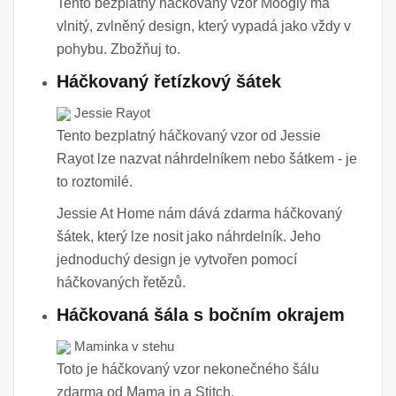
Tento bezplatný háčkovaný vzor Moogly má
vlnitý, zvlněný design, který vypadá jako vždy v
pohybu. Zbožňuj to.
Háčkovaný řetízkový šátek
Jessie Rayot
Tento bezplatný háčkovaný vzor od Jessie
Rayot lze nazvat náhrdelníkem nebo šátkem - je
to roztomilé.
Jessie At Home nám dává zdarma háčkovaný
šátek, který lze nosit jako náhrdelník. Jeho
jednoduchý design je vytvořen pomocí
háčkovaných řetězů.
Háčkovaná šála s bočním okrajem
Maminka v stehu
Toto je háčkovaný vzor nekonečného šálu
zdarma od Mama in a Stitch.