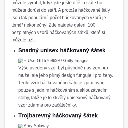
můžete vyrobit, když jste ještě dítě, a stále ho
můžete dorůst do stáří. A protože háčkované šály
jsou tak populární, počet háčkovaných vzorů je
téměř nekonečný! Zde najdete galerii 100
bezplatných vzorů háčkovaných šátků, které si
můžete užít.
Snadný unisex háčkovaný šátek
~ UserGI15769699 / Getty Images
Výše uvedený vzor byl původně navržen pro
muže, ale jeho přímý design funguje i pro ženy.
Tento vzor háčkovaného šálu je zpracován
pouze s jedním háčkováním a sklouzávacími
stehy, takže je to skvělý unisexový háčkovaný
vzor zdarma pro začátečníky.
Trojbarevný háčkovaný šátek
Amy Solovay