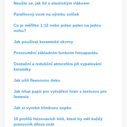
Naučte se, jak šit s elastickým vláknem
Parafínový vosk na výrobu svíček
Co je měřítko 1:12 nebo jeden palec na jednu
nohu?
Jak používat keramické skvrny
Porozumění základním funkcím fotoaparátu
Oxidační a redukční atmosféra při vypalování
keramiky
Jak ušít fleecovou deku
Jak trhat papír pro vytváření hran s texturou pro
řemesla
Jak si vyrobit hliněnou sopku
10 profilů frézovacích bitů, které by měl každý
pracovník dřeva znát