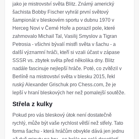
jako je mistrovství světa Blitz. Známý americký
šachista Bobby Fischer vyhrál první světový
šampionát v bleskovém sportu v dubnu 1970 v
Herceg Novi v Černé Hoře a porazil pole, které
zahrnovalo Michail Tal, Vasilij Smyslov a Tigran
Petrosia - všichni bývalí mistři světa v šachu - a
další významní hráči, kteří si vzali účast v zápase
SSSR vs. zbytek světa před několika dny. Blitz
nadále fascinuje nejlepší hráče. Poté, co zvítězil v
Berlíně na mistrovství světa v blesku 2015, řekl
ruský Alexander Grischuk pro Chess.com, že je
lepší v hraní bleskových her než pomalejší soutěže.
Střela z kulky
Pokud pro vás bleskový útok není dostatečně
rychlý, může být vaše rychlost větší než střely. Tato
forma šachu - která hráčům obvykle dává jen jednu