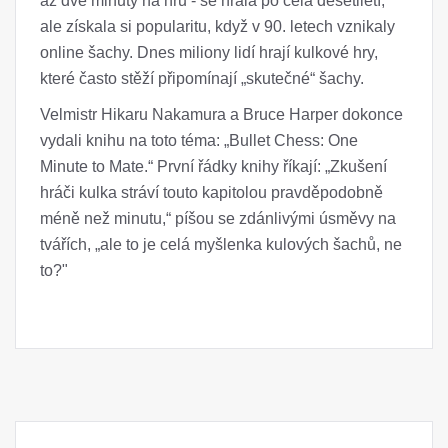
až dvě minuty na hru - se hrála po celá desetiletí,
ale získala si popularitu, když v 90. letech vznikaly
online šachy. Dnes miliony lidí hrají kulkové hry,
které často stěží připomínají „skutečné“ šachy.
Velmistr Hikaru Nakamura a Bruce Harper dokonce
vydali knihu na toto téma: „Bullet Chess: One
Minute to Mate.“ První řádky knihy říkají: „Zkušení
hráči kulka stráví touto kapitolou pravděpodobně
méně než minutu,“ píšou se zdánlivými úsměvy na
tvářích, „ale to je celá myšlenka kulových šachů, ne
to?"