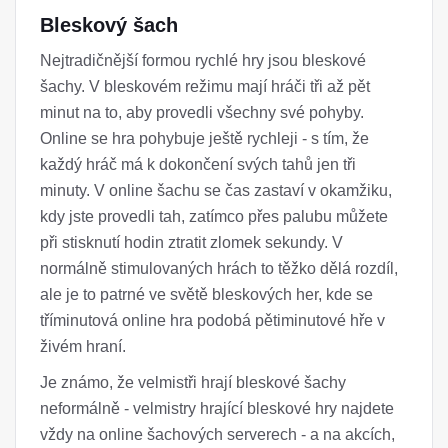
Bleskový šach
Nejtradičnější formou rychlé hry jsou bleskové
šachy. V bleskovém režimu mají hráči tři až pět
minut na to, aby provedli všechny své pohyby.
Online se hra pohybuje ještě rychleji - s tím, že
každý hráč má k dokončení svých tahů jen tři
minuty. V online šachu se čas zastaví v okamžiku,
kdy jste provedli tah, zatímco přes palubu můžete
při stisknutí hodin ztratit zlomek sekundy. V
normálně stimulovaných hrách to těžko dělá rozdíl,
ale je to patrné ve světě bleskových her, kde se
tříminutová online hra podobá pětiminutové hře v
živém hraní.
Je známo, že velmistři hrají bleskové šachy
neformálně - velmistry hrající bleskové hry najdete
vždy na online šachových serverech - a na akcích,