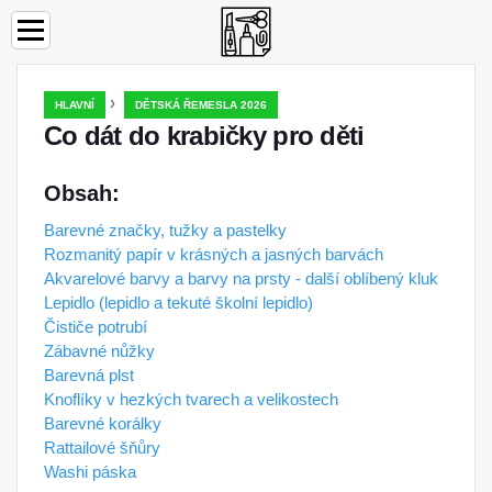
›
HLAVNÍ
DĚTSKÁ ŘEMESLA 2026
Co dát do krabičky pro děti
Obsah:
Barevné značky, tužky a pastelky
Rozmanitý papír v krásných a jasných barvách
Akvarelové barvy a barvy na prsty - další oblíbený kluk
Lepidlo (lepidlo a tekuté školní lepidlo)
Čističe potrubí
Zábavné nůžky
Barevná plst
Knoflíky v hezkých tvarech a velikostech
Barevné korálky
Rattailové šňůry
Washi páska