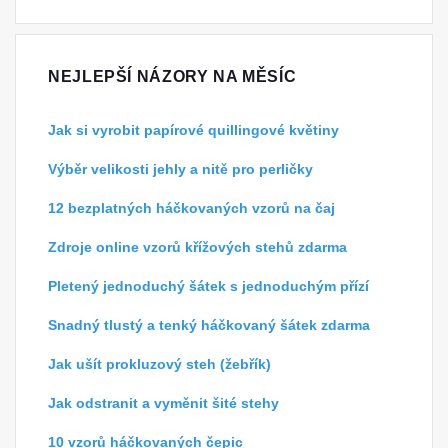
NEJLEPŠÍ NÁZORY NA MĚSÍC
Jak si vyrobit papírové quillingové květiny
Výběr velikosti jehly a nitě pro perličky
12 bezplatných háčkovaných vzorů na čaj
Zdroje online vzorů křížových stehů zdarma
Pletený jednoduchý šátek s jednoduchým přízí
Snadný tlustý a tenký háčkovaný šátek zdarma
Jak ušít prokluzový steh (žebřík)
Jak odstranit a vyměnit šité stehy
10 vzorů háčkovaných čepic