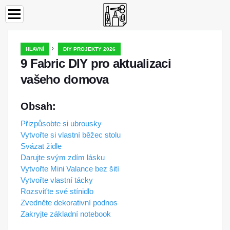
›
HLAVNÍ
DIY PROJEKTY 2026
9 Fabric DIY pro aktualizaci
vašeho domova
Obsah:
Přizpůsobte si ubrousky
Vytvořte si vlastní běžec stolu
Svázat židle
Darujte svým zdím lásku
Vytvořte Mini Valance bez šití
Vytvořte vlastní tácky
Rozsviťte své stínidlo
Zvedněte dekorativní podnos
Zakryjte základní notebook