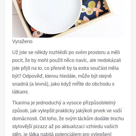
Vyraženo
Už jste se někdy rozhlédli po svém prostoru a měli
pocit, že by mohl použít něco navíc, ale nedokázali
jste přijít na to, co přesně by ta extra součást měla
být? Odpověď, kterou hledáte, může být stejně
snadná (a levná), jako když míříte do obchodu s
látkami.
Tkanina je jednoduchý a vysoce přizpůsobitelný
způsob, jak vylepšit prakticky jakýkoli prvek ve vaší
domácnosti. Od toho, že svým táckům dodáte trochu
stylovější pizazz až po aktualizaci vzhledu vašich
stěn, je látka nabitá potenciálem pro vylepšení