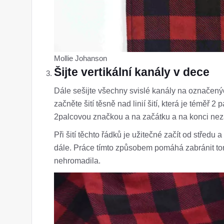
Mollie Johanson
Šijte vertikální kanály v dece
Dále sešijte všechny svislé kanály na označen
začněte šití těsně nad linií šití, která je téměř 2
2palcovou značkou a na začátku a na konci neza
Při šití těchto řádků je užitečné začít od středu a
dále. Práce tímto způsobem pomáhá zabránit tom
nehromadila.