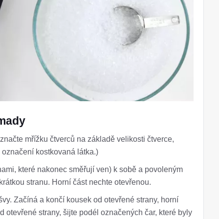
omady
značte mřížku čtverců na základě velikosti čtverce,
ko označení kostkovaná látka.)
ranami, které nakonec směřují ven) k sobě a povoleným
krátkou stranu. Horní část nechte otevřenou.
švy. Začíná a končí kousek od otevřené strany, horní
d otevřené strany, šijte podél označených čar, které byly