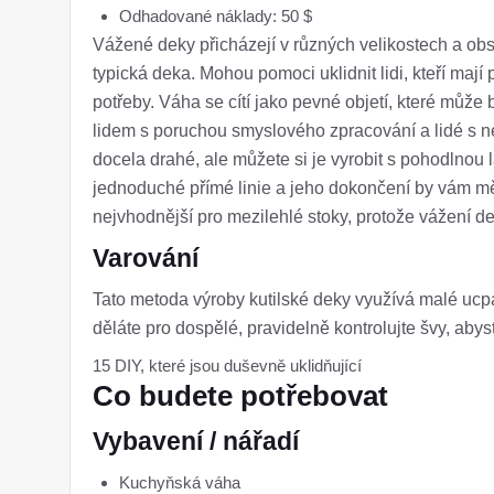
Odhadované náklady: 50 $
Vážené deky přicházejí v různých velikostech a obsa
typická deka. Mohou pomoci uklidnit lidi, kteří mají
potřeby. Váha se cítí jako pevné objetí, které může b
lidem s poruchou smyslového zpracování a lidé s ne
docela drahé, ale můžete si je vyrobit s pohodlnou 
jednoduché přímé linie a jeho dokončení by vám mělo
nejvhodnější pro mezilehlé stoky, protože vážení de
Varování
Tato metoda výroby kutilské deky využívá malé ucpáv
děláte pro dospělé, pravidelně kontrolujte švy, abys
15 DIY, které jsou duševně uklidňující
Co budete potřebovat
Vybavení / nářadí
Kuchyňská váha