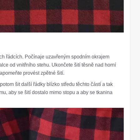
ých řádcích. Počínaje uzavřeným spodním okrajem
 palce od vnitřního stehu. Ukončete šití těsně nad horní
pomeňte provést zpětné šití.
 potom šit další řádky blízko středu těchto částí a tak
u, aby se šití dostalo mimo stopu a aby se tkanina