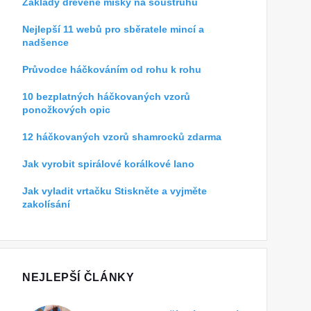
Základy dřevěné misky na soustruhu
Nejlepší 11 webů pro sběratele mincí a
nadšence
Průvodce háčkováním od rohu k rohu
10 bezplatných háčkovaných vzorů
ponožkových opic
12 háčkovaných vzorů shamrocků zdarma
Jak vyrobit spirálové korálkové lano
Jak vyladit vrtačku Stiskněte a vyjměte
zakolísání
NEJLEPŠÍ ČLÁNKY