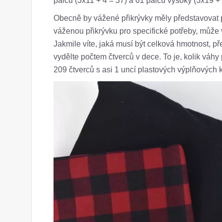
palců (3x11 + 4 = 37) a 61 palců vysoký (3x19 + 
Obecně by vážené přikrývky měly představovat p
váženou přikrývku pro specifické potřeby, může 
Jakmile víte, jaká musí být celková hmotnost, př
vydělte počtem čtverců v dece. To je, kolik váhy
209 čtverců s asi 1 uncí plastových výplňových 