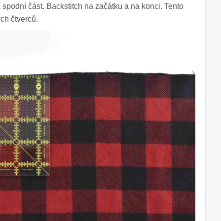
a spodní část. Backstitch na začátku a na konci. Tento
ch čtverců.