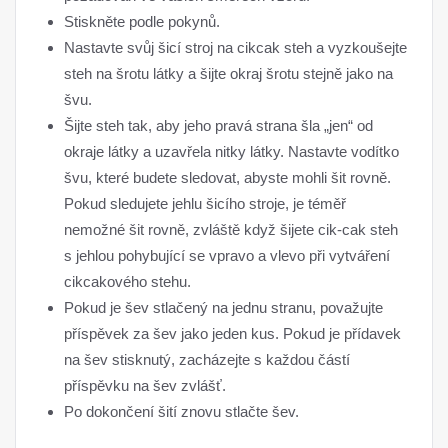
Stiskněte podle pokynů.
Nastavte svůj šicí stroj na cikcak steh a vyzkoušejte
steh na šrotu látky a šijte okraj šrotu stejně jako na
švu.
Šijte steh tak, aby jeho pravá strana šla „jen“ od
okraje látky a uzavřela nitky látky. Nastavte vodítko
švu, které budete sledovat, abyste mohli šit rovně.
Pokud sledujete jehlu šicího stroje, je téměř
nemožné šit rovně, zvláště když šijete cik-cak steh
s jehlou pohybující se vpravo a vlevo při vytváření
cikcakového stehu.
Pokud je šev stlačený na jednu stranu, považujte
příspěvek za šev jako jeden kus. Pokud je přídavek
na šev stisknutý, zacházejte s každou částí
příspěvku na šev zvlášť.
Po dokončení šití znovu stlačte šev.