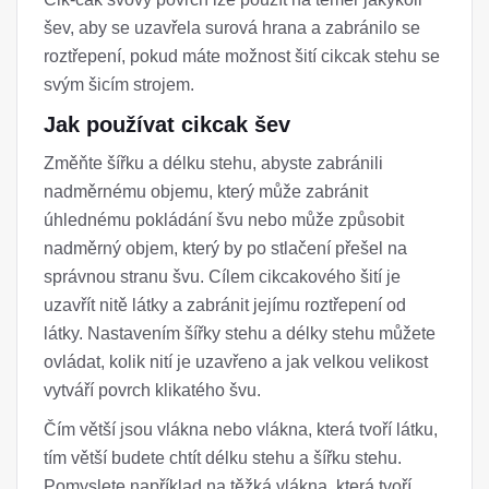
šev, aby se uzavřela surová hrana a zabránilo se
roztřepení, pokud máte možnost šití cikcak stehu se
svým šicím strojem.
Jak používat cikcak šev
Změňte šířku a délku stehu, abyste zabránili
nadměrnému objemu, který může zabránit
úhlednému pokládání švu nebo může způsobit
nadměrný objem, který by po stlačení přešel na
správnou stranu švu. Cílem cikcakového šití je
uzavřít nitě látky a zabránit jejímu roztřepení od
látky. Nastavením šířky stehu a délky stehu můžete
ovládat, kolik nití je uzavřeno a jak velkou velikost
vytváří povrch klikatého švu.
Čím větší jsou vlákna nebo vlákna, která tvoří látku,
tím větší budete chtít délku stehu a šířku stehu.
Pomyslete například na těžká vlákna, která tvoří