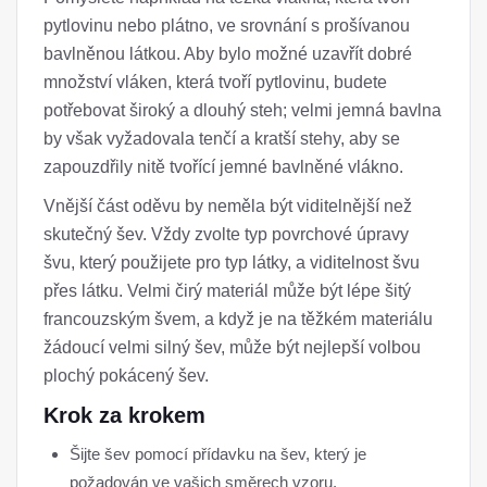
pytlovinu nebo plátno, ve srovnání s prošívanou
bavlněnou látkou. Aby bylo možné uzavřít dobré
množství vláken, která tvoří pytlovinu, budete
potřebovat široký a dlouhý steh; velmi jemná bavlna
by však vyžadovala tenčí a kratší stehy, aby se
zapouzdřily nitě tvořící jemné bavlněné vlákno.
Vnější část oděvu by neměla být viditelnější než
skutečný šev. Vždy zvolte typ povrchové úpravy
švu, který použijete pro typ látky, a viditelnost švu
přes látku. Velmi čirý materiál může být lépe šitý
francouzským švem, a když je na těžkém materiálu
žádoucí velmi silný šev, může být nejlepší volbou
plochý pokácený šev.
Krok za krokem
Šijte šev pomocí přídavku na šev, který je
požadován ve vašich směrech vzoru.