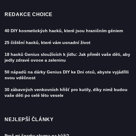
REDAKCE CHOICE
40 DIY kosmetických hacků, které jsou hraničním géniem
25 čištění hacků, které vám usnadní život
18 hacků Genius sloužících k jídlu: Jak přimět vaše děti, aby
jedly zdravé ovoce a zeleninu
50 nápadů na dárky Genius DIY ke Dni otců, abyste vyjádřili
svou vděčnost
30 zábavných venkovních hřišť pro kutily, díky nimž budou
vaše děti po celé léto vesele
NEJLEPŠÍ ČLÁNKY
Proč mi šperky skvrna na kůži?