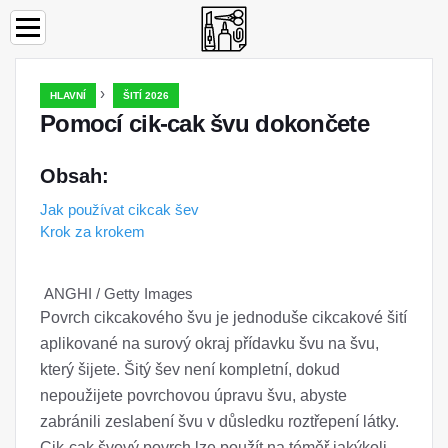
›
HLAVNÍ
ŠITÍ 2026
Pomocí cik-cak švu dokončete
Obsah:
Jak používat cikcak šev
Krok za krokem
ANGHI / Getty Images
Povrch cikcakového švu je jednoduše cikcakové šití
aplikované na surový okraj přídavku švu na švu,
který šijete. Šitý šev není kompletní, dokud
nepoužijete povrchovou úpravu švu, abyste
zabránili zeslabení švu v důsledku roztřepení látky.
Cik-cak švový povrch lze použít na téměř jakýkoli