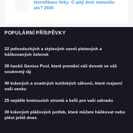
Identifikace látky: O jaký druh materiálu
jde? 2026
POPULÁRNÍ PŘÍSPĚVKY
32 jednoduchých a stylových vzorů pletených a
háčkovaných čelenek
38 hacků Genius Pool, které promění váš dvorek ve váš
soukromý ráj
40 krásných a snadných kutilských záhonů, které rozjasní
vaši venku
25 nejdéle kvetoucích stromů a keřů pro vaši zahradu
30 krásných plážových potřeb, které můžete háčkovat nebo
plést ještě dnes