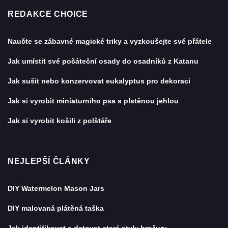
REDAKCE CHOICE
Naučte se zábavné magické triky a vyzkoušejte své přátele
Jak umístit své počáteční osady do osadníků z Katanu
Jak sušit nebo konzervovat eukalyptus pro dekoraci
Jak si vyrobit miniaturního psa s plstěnou jehlou
Jak si vyrobit košili z polštáře
NEJLEPŠÍ ČLÁNKY
DIY Watermelon Mason Jars
DIY malovaná plátěná taška
Jak identifikovat a datovat staré styly brožury