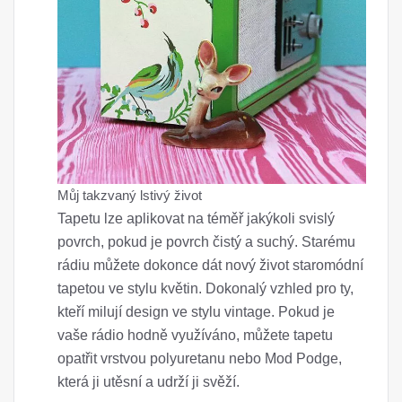
Můj takzvaný lstivý život
Tapetu lze aplikovat na téměř jakýkoli svislý
povrch, pokud je povrch čistý a suchý. Starému
rádiu můžete dokonce dát nový život staromódní
tapetou ve stylu květin. Dokonalý vzhled pro ty,
kteří milují design ve stylu vintage. Pokud je
vaše rádio hodně využíváno, můžete tapetu
opatřit vrstvou polyuretanu nebo Mod Podge,
která ji utěsní a udrží ji svěží.