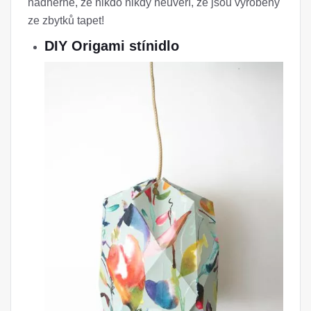
nádherné, že nikdo nikdy neuvěří, že jsou vyrobeny
ze zbytků tapet!
DIY Origami stínidlo