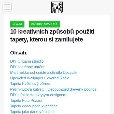
›
HLAVNÍ
DIY PROJEKTY 2026
10 kreativních způsobů použití
tapety, kterou si zamilujete
Obsah:
DIY Origami stínidlo
DIY nástěnné umění
Marimekko schodiště a stínidlo Upcycle
Upcycled Wallpaper Covered Radio
Tapeta Květinový věnec
Pětiminutová kutilství: Decoupaged dřevěný podnos
DIY stínidlo se skrytým designem
Tapeta Foto Pozadí
Tapety decoupage květináče
Tapeta jako dárkové balení