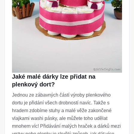
Jaké malé dárky lze přidat na
plenkový dort?
Jednou ze zábavných částí výroby plenkového
dortu je přidání všech drobností navíc. Takže s
hradem zdobíme stuhy a malé věže zakončené
vlajkami washi pásky, ale můžete toho udělat
mnohem víc! Přidávání malých hraček a dárků mezi
vrstvy nebo plenky je skvělý způsob, jak dát více