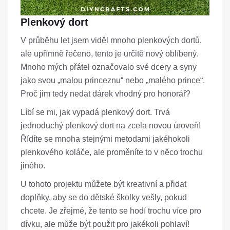
Plenkový dort
V průběhu let jsem viděl mnoho plenkových dortů,
ale upřímně řečeno, tento je určitě nový oblíbený.
Mnoho mých přátel označovalo své dcery a syny
jako svou „malou princeznu“ nebo „malého prince“.
Proč jim tedy nedat dárek vhodný pro honorář?
Líbí se mi, jak vypadá plenkový dort. Trvá
jednoduchý plenkový dort na zcela novou úroveň!
Řídíte se mnoha stejnými metodami jakéhokoli
plenkového koláče, ale proměníte to v něco trochu
jiného.
U tohoto projektu můžete být kreativní a přidat
doplňky, aby se do dětské školky vešly, pokud
chcete. Je zřejmé, že tento se hodí trochu více pro
dívku, ale může být použit pro jakékoli pohlaví!