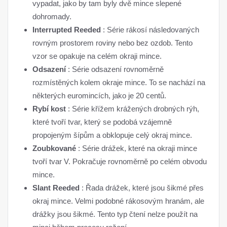
vypadat, jako by tam byly dvě mince slepené
dohromady.
Interrupted Reeded
: Série rákosí následovaných
rovným prostorem roviny nebo bez ozdob. Tento
vzor se opakuje na celém okraji mince.
Odsazení
: Série odsazení rovnoměrně
rozmístěných kolem okraje mince. To se nachází na
některých euromincích, jako je 20 centů.
Rybí kost
: Série křížem krážených drobných rýh,
které tvoří tvar, který se podobá vzájemně
propojeným šípům a obklopuje celý okraj mince.
Zoubkované
: Série drážek, které na okraji mince
tvoří tvar V. Pokračuje rovnoměrně po celém obvodu
mince.
Slant Reeded
: Řada drážek, které jsou šikmé přes
okraj mince. Velmi podobné rákosovým hranám, ale
drážky jsou šikmé. Tento typ čtení nelze použít na