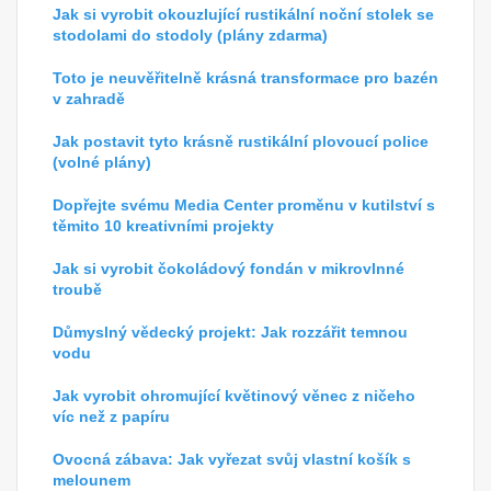
Jak si vyrobit okouzlující rustikální noční stolek se
stodolami do stodoly (plány zdarma)
Toto je neuvěřitelně krásná transformace pro bazén
v zahradě
Jak postavit tyto krásně rustikální plovoucí police
(volné plány)
Dopřejte svému Media Center proměnu v kutilství s
těmito 10 kreativními projekty
Jak si vyrobit čokoládový fondán v mikrovlnné
troubě
Důmyslný vědecký projekt: Jak rozzářit temnou
vodu
Jak vyrobit ohromující květinový věnec z ničeho
víc než z papíru
Ovocná zábava: Jak vyřezat svůj vlastní košík s
melounem