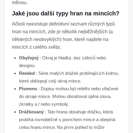
měnou.
Jaké jsou další typy hran na mincích?
Ačkoli neexistuje definitivní seznam různých typů
hran na mincích, zde je několik nejběžnějších (a
některých neobvyklých) hran, které najdete na
mincích z celého světa:
Obyčejný
: Okraj je hladký, bez zářezů nebo
designu.
Reeded
: Série malých drážek probíhajících kolmo,
které obklopují celý okraj mince.
Písmeno
: Dopisy mohou být reliéfní nebo vtlačené
do okraje mince. Mohou obsahovat úplná slova,
zkratky a / nebo symboly.
Drážkovaný
: Tato hrana obsahuje drážku, která
probíhá rovnoběžně s povrchem mince a obepíná
celou hranu mince. Na první pohled to může