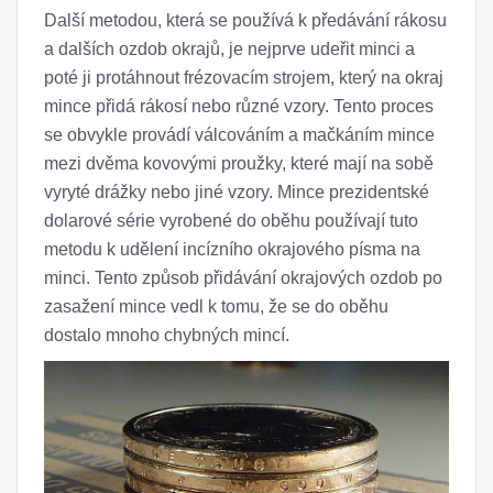
Další metodou, která se používá k předávání rákosu
a dalších ozdob okrajů, je nejprve udeřit minci a
poté ji protáhnout frézovacím strojem, který na okraj
mince přidá rákosí nebo různé vzory. Tento proces
se obvykle provádí válcováním a mačkáním mince
mezi dvěma kovovými proužky, které mají na sobě
vyryté drážky nebo jiné vzory. Mince prezidentské
dolarové série vyrobené do oběhu používají tuto
metodu k udělení incízního okrajového písma na
minci. Tento způsob přidávání okrajových ozdob po
zasažení mince vedl k tomu, že se do oběhu
dostalo mnoho chybných mincí.