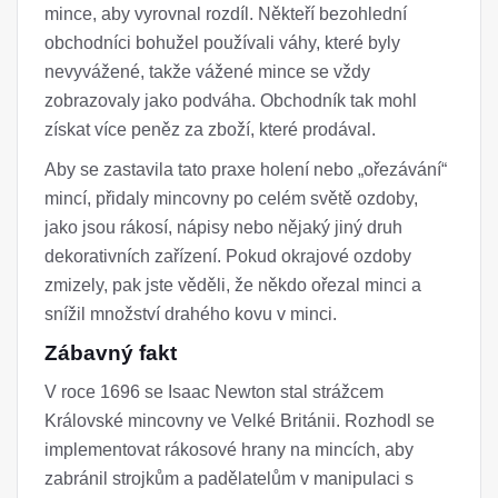
mince, aby vyrovnal rozdíl. Někteří bezohlední
obchodníci bohužel používali váhy, které byly
nevyvážené, takže vážené mince se vždy
zobrazovaly jako podváha. Obchodník tak mohl
získat více peněz za zboží, které prodával.
Aby se zastavila tato praxe holení nebo „ořezávání“
mincí, přidaly mincovny po celém světě ozdoby,
jako jsou rákosí, nápisy nebo nějaký jiný druh
dekorativních zařízení. Pokud okrajové ozdoby
zmizely, pak jste věděli, že někdo ořezal minci a
snížil množství drahého kovu v minci.
Zábavný fakt
V roce 1696 se Isaac Newton stal strážcem
Královské mincovny ve Velké Británii. Rozhodl se
implementovat rákosové hrany na mincích, aby
zabránil strojkům a padělatelům v manipulaci s