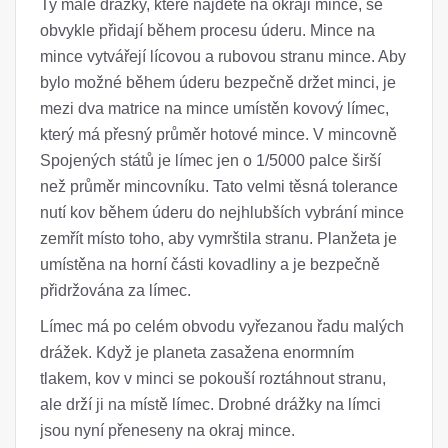
Ty malé drážky, které najdete na okraji mince, se
obvykle přidají během procesu úderu. Mince na
mince vytvářejí lícovou a rubovou stranu mince. Aby
bylo možné během úderu bezpečně držet minci, je
mezi dva matrice na mince umístěn kovový límec,
který má přesný průměr hotové mince. V mincovně
Spojených států je límec jen o 1/5000 palce širší
než průměr mincovníku. Tato velmi těsná tolerance
nutí kov během úderu do nejhlubších vybrání mince
zemřít místo toho, aby vymrštila stranu. Planžeta je
umístěna na horní části kovadliny a je bezpečně
přidržována za límec.
Límec má po celém obvodu vyřezanou řadu malých
drážek. Když je planeta zasažena enormním
tlakem, kov v minci se pokouší roztáhnout stranu,
ale drží ji na místě límec. Drobné drážky na límci
jsou nyní přeneseny na okraj mince.