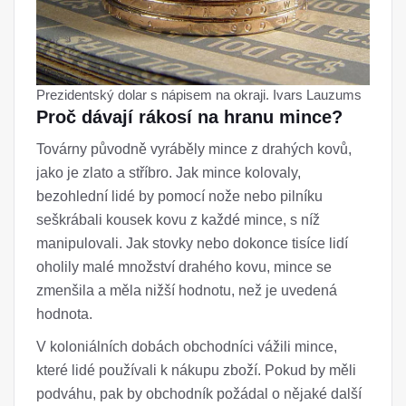
Prezidentský dolar s nápisem na okraji. Ivars Lauzums
Proč dávají rákosí na hranu mince?
Továrny původně vyráběly mince z drahých kovů,
jako je zlato a stříbro. Jak mince kolovaly,
bezohlední lidé by pomocí nože nebo pilníku
seškrábali kousek kovu z každé mince, s níž
manipulovali. Jak stovky nebo dokonce tisíce lidí
oholily malé množství drahého kovu, mince se
zmenšila a měla nižší hodnotu, než je uvedená
hodnota.
V koloniálních dobách obchodníci vážili mince,
které lidé používali k nákupu zboží. Pokud by měli
podváhu, pak by obchodník požádal o nějaké další