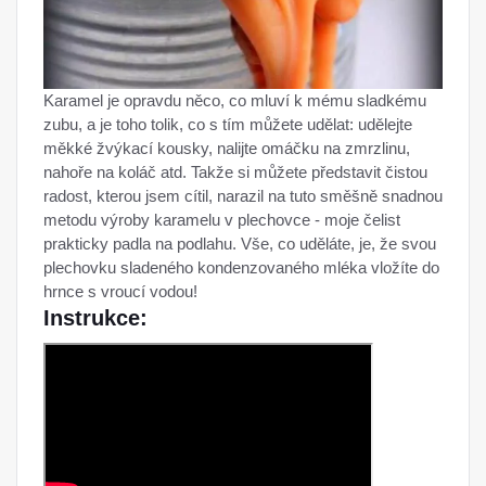
Karamel je opravdu něco, co mluví k mému sladkému
zubu, a je toho tolik, co s tím můžete udělat: udělejte
měkké žvýkací kousky, nalijte omáčku na zmrzlinu,
nahoře na koláč atd. Takže si můžete představit čistou
radost, kterou jsem cítil, narazil na tuto směšně snadnou
metodu výroby karamelu v plechovce - moje čelist
prakticky padla na podlahu. Vše, co uděláte, je, že svou
plechovku sladeného kondenzovaného mléka vložíte do
hrnce s vroucí vodou!
Instrukce: