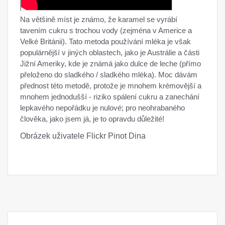
Na většině míst je známo, že karamel se vyrábí
tavením cukru s trochou vody (zejména v Americe a
Velké Británii). Tato metoda používání mléka je však
populárnější v jiných oblastech, jako je Austrálie a části
Jižní Ameriky, kde je známá jako dulce de leche (přímo
přeloženo do sladkého / sladkého mléka). Moc dávám
přednost této metodě, protože je mnohem krémovější a
mnohem jednodušší - riziko spálení cukru a zanechání
lepkavého nepořádku je nulové; pro neohrabaného
člověka, jako jsem já, je to opravdu důležité!
Obrázek uživatele Flickr Pinot Dina