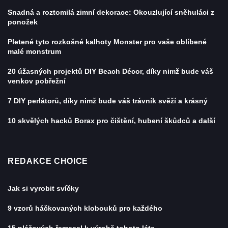
Snadná a roztomilá zimní dekorace: Okouzlující sněhuláci z
ponožek
Pletené tyto rozkošné kalhoty Monster pro vaše oblíbené
malé monstrum
20 úžasných projektů DIY Beach Décor, díky nimž bude váš
venkov pobřežní
7 DIY perlátorů, díky nimž bude váš trávník svěží a krásný
10 skvělých hacků Borax pro čištění, hubení škůdců a další
REDAKCE CHOICE
Jak si vyrobit svíčky
9 vzorů háčkovaných klobouků pro každého