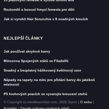
15 plážových řemesel k výrobě tohoto léta
Roztomilé a lezoucí hmyzí řemesla pro děti
Jak si vyrobit Hair Scrunchie v 8 snadných krocích
NEJLEPŠÍ ČLÁNKY
Jak používat akrylové barvy
Mincovna Spojených států ve Filadelfii
Snadný a bezplatný háčkovaný květinový vzor
Nápady na tapety na míru pro přidání barvy do jakékoli
místnosti
Při kruhových pracích se vyvarujte kroucení stehů
© Copyright cs.needleworkfair.com, 2026 Srpen |
O webu
|
Kontakty
|
Zásady ochrany osobních údajů
.