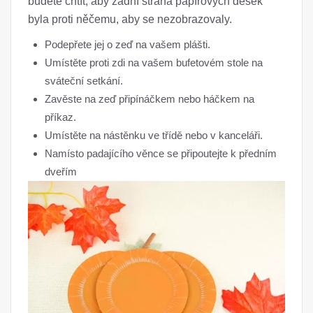
budete chtít, aby zadní strana papírových desek
byla proti něčemu, aby se nezobrazovaly.
Podepřete jej o zeď na vašem plášti.
Umístěte proti zdi na vašem bufetovém stole na
sváteční setkání.
Zavěste na zeď připínáčkem nebo háčkem na
příkaz.
Umístěte na nástěnku ve třídě nebo v kanceláři.
Namísto padajícího věnce se připoutejte k předním
dveřím