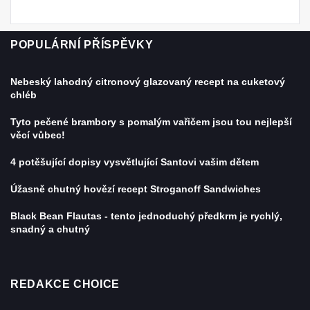
POPULÁRNÍ PŘÍSPĚVKY
Nebeský lahodný citronový glazovaný recept na cuketový
chléb
Tyto pečené brambory s pomalým vařičem jsou tou nejlepší
věcí vůbec!
4 potěšující dopisy vysvětlující Santovi vašim dětem
Úžasně chutný hovězí recept Stroganoff Sandwiches
Black Bean Flautas - tento jednoduchý předkrm je rychlý,
snadný a chutný
REDAKCE CHOICE