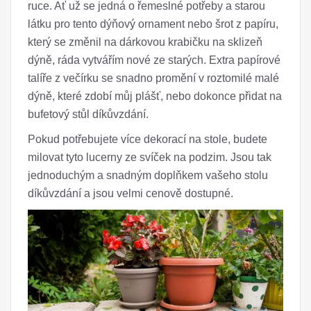
ruce. Ať už se jedná o řemeslné potřeby a starou
látku pro tento dýňový ornament nebo šrot z papíru,
který se změnil na dárkovou krabičku na sklizeň
dýně, ráda vytvářím nové ze starých. Extra papírové
talíře z večírku se snadno promění v roztomilé malé
dýně, které zdobí můj plášť, nebo dokonce přidat na
bufetový stůl díkůvzdání.
Pokud potřebujete více dekorací na stole, budete
milovat tyto lucerny ze svíček na podzim. Jsou tak
jednoduchým a snadným doplňkem vašeho stolu
díkůvzdání a jsou velmi cenově dostupné.