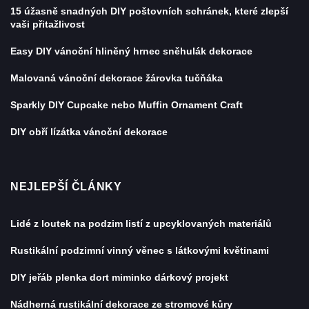
15 úžasně snadných DIY poštovních schránek, které zlepší
vaši přitažlivost
Easy DIY vánoční hliněný hrnec sněhulák dekorace
Malovaná vánoční dekorace žárovka tučňáka
Sparkly DIY Cupcake nebo Muffin Ornament Craft
DIY obří lízátka vánoční dekorace
NEJLEPŠÍ ČLÁNKY
Lidé z loutek na podzim listí z upcyklovaných materiálů
Rustikální podzimní vinný věnec s látkovými květinami
DIY jeřáb plenka dort miminko dárkový projekt
Nádherná rustikální dekorace ze stromové kůry