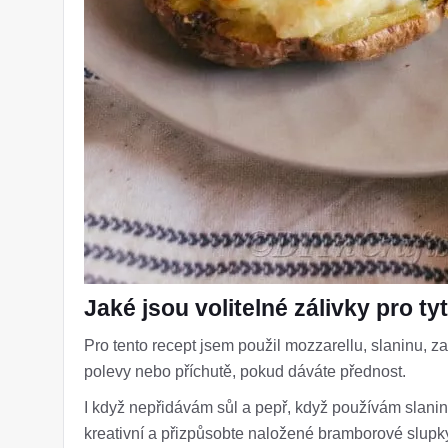
Jaké jsou volitelné zálivky pro t
Pro tento recept jsem použil mozzarellu, slaninu, 
polevy nebo příchutě, pokud dáváte přednost.
I když nepřidávám sůl a pepř, když používám slaninu
kreativní a přizpůsobte naložené bramborové slup