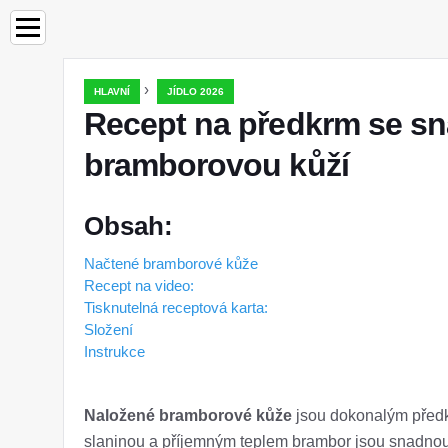
›
HLAVNÍ
JÍDLO 2026
Recept na předkrm se s
bramborovou kůží
Obsah:
Načtené bramborové kůže
Recept na video:
Tisknutelná receptová karta:
Složení
Instrukce
Naložené bramborové kůže
jsou dokonalým před
slaninou a příjemným teplem brambor jsou snadnou 