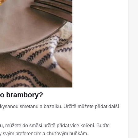
yto brambory?
zakysanou smetanu a bazalku. Určitě můžete přidat další
, můžete do směsi určitě přidat více koření. Buďte
ky svým preferencím a chuťovým buňkám.