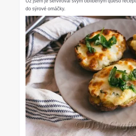
Už jsem je servíroval svým oblíbeným queso recept
do sýrové omáčky.