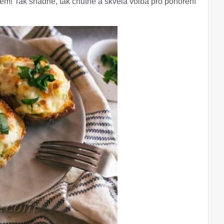
em! Tak snadné, tak chutné a skvělá volba pro ponoření