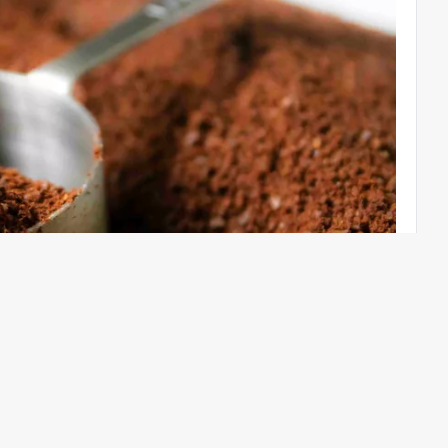
 je kávová sedlina. Změňte barvu látky s křížovým
vé sedliny. Namočení látky do zředěné kávy způsobí