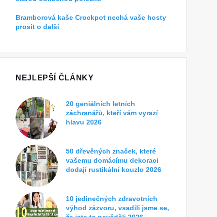
Bramborová kaše Crockpot nechá vaše hosty
prosit o další
NEJLEPŠÍ ČLÁNKY
20 geniálních letních
záchranářů, kteří vám vyrazí
hlavu 2026
50 dřevěných značek, které
vašemu domácímu dekoraci
dodají rustikální kouzlo 2026
10 jedinečných zdravotních
výhod zázvoru, vsadili jsme se,