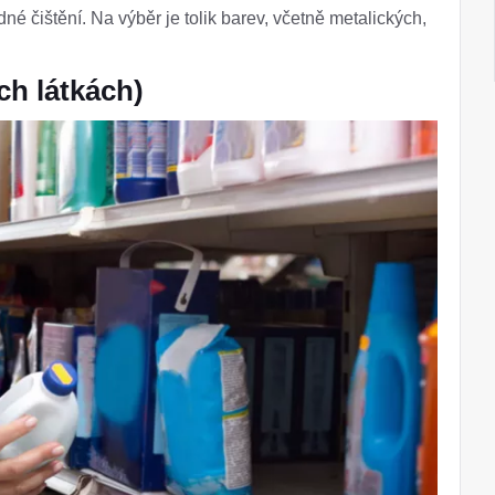
é čištění. Na výběr je tolik barev, včetně metalických,
ch látkách)