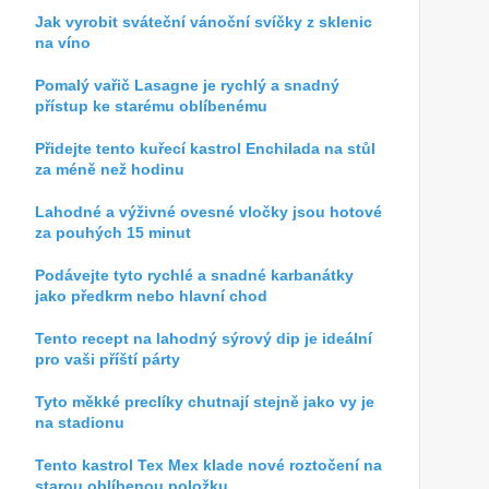
Jak vyrobit sváteční vánoční svíčky z sklenic
na víno
Pomalý vařič Lasagne je rychlý a snadný
přístup ke starému oblíbenému
Přidejte tento kuřecí kastrol Enchilada na stůl
za méně než hodinu
Lahodné a výživné ovesné vločky jsou hotové
za pouhých 15 minut
Podávejte tyto rychlé a snadné karbanátky
jako předkrm nebo hlavní chod
Tento recept na lahodný sýrový dip je ideální
pro vaši příští párty
Tyto měkké preclíky chutnají stejně jako vy je
na stadionu
Tento kastrol Tex Mex klade nové roztočení na
starou oblíbenou položku