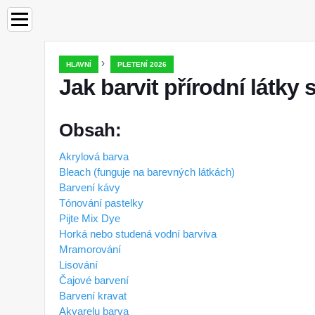
›
HLAVNÍ
PLETENÍ 2026
Jak barvit přírodní látky
Obsah:
Akrylová barva
Bleach (funguje na barevných látkách)
Barvení kávy
Tónování pastelky
Pijte Mix Dye
Horká nebo studená vodní barviva
Mramorování
Lisování
Čajové barvení
Barvení kravat
Akvarelu barva