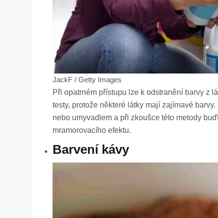
JackF / Getty Images
Při opatrném přístupu lze k odstranění barvy z l
testy, protože některé látky mají zajímavé barv
nebo umyvadlem a při zkoušce této metody buďte
mramorovacího efektu.
Barvení kávy