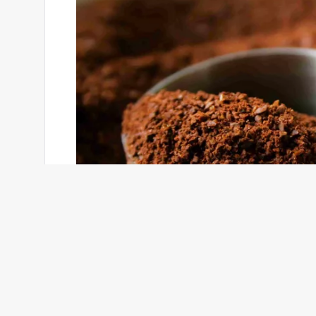
Fotografie Stevena Brissona / Getty Images
Jedním z nejjednodušších způsobů barvení látky
stehem pomocí zbytkové kávy nebo použité kávo