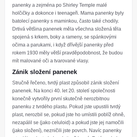
panenky a zejména po Shirley Temple malé
holčičky a dokonce i teenageři. Mama panenky byly
batolecí panenky s maminkou, často také chodily.
Drtivá většina panenek měla všechna složená těla
spojená s krkem, boky a rameny, se spánkovými
očima a parukami, i když dřívější panenky před
rokem 1930 měly větší pravděpodobnost, že budou
mít malované oči a tvarované vlasy.
Zánik složení panenek
Stručně řečeno, tvrdý plast způsobil zánik složení
panenek. Na konci 40. let 20. století společnosti
konečně vytvořily první skutečně nerozbitnou
panenku z tvrdého plastu. Pokud jste upustili tvrdý
plast, nerozbil se, pokud jste ho umístili poblíž ohně,
nezapálil se (jako celuloid) a pokud jste jej namočili
(jako složení), nezničili jste povrch. Navíc panenky