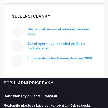
NEJLEPŠÍ ČLÁNKY
Běžné problémy s akrylovými barvami
2026
Jak si vyrobit velikonoční vajíčka z
hedvábí 2026
9 pokročilých háčkovaných vzorů 2026
POPULÁRNÍ PŘÍSPĚVKY
Bohemian Style Fishtail Ponytail
Roztomilé plastové lžíce velikonoční zajíček řemesla