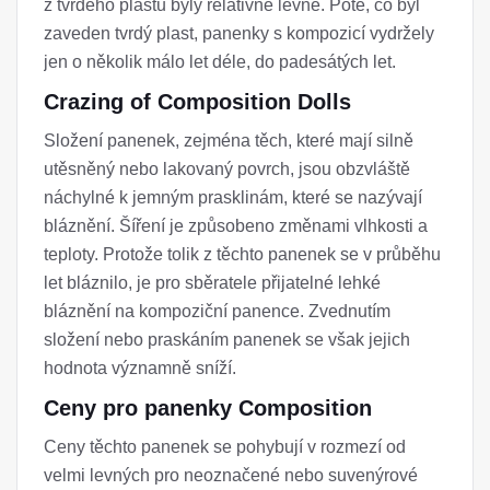
z tvrdého plastu byly relativně levné. Poté, co byl
zaveden tvrdý plast, panenky s kompozicí vydržely
jen o několik málo let déle, do padesátých let.
Crazing of Composition Dolls
Složení panenek, zejména těch, které mají silně
utěsněný nebo lakovaný povrch, jsou obzvláště
náchylné k jemným prasklinám, které se nazývají
bláznění. Šíření je způsobeno změnami vlhkosti a
teploty. Protože tolik z těchto panenek se v průběhu
let bláznilo, je pro sběratele přijatelné lehké
bláznění na kompoziční panence. Zvednutím
složení nebo praskáním panenek se však jejich
hodnota významně sníží.
Ceny pro panenky Composition
Ceny těchto panenek se pohybují v rozmezí od
velmi levných pro neoznačené nebo suvenýrové