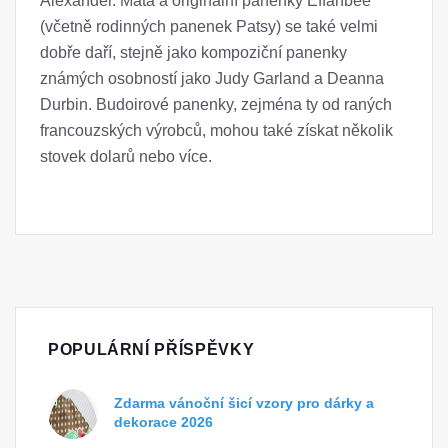
Alexander. Máta a originální panenky Effanbee
(včetně rodinných panenek Patsy) se také velmi
dobře daří, stejně jako kompoziční panenky
známých osobností jako Judy Garland a Deanna
Durbin. Budoirové panenky, zejména ty od raných
francouzských výrobců, mohou také získat několik
stovek dolarů nebo více.
POPULÁRNÍ PŘÍSPĚVKY
Zdarma vánoční šicí vzory pro dárky a
dekorace 2026