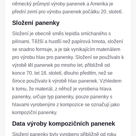
německý průmysl výroby panenek a Amerika je
přední zemí pro výrobu panenek počátku 20. století.
Složení panenky
Složení je obecně směs lepidla smíchaného s
pilinami. Těžší a hustší než papírová hmota, složení
se snadno formuje, a je tak vynikajícím materiálem
pro výrobu hlav pro panenky. Složení se používalo k
výrobě těl panenek po mnoho let, přibližně od
konce 70. let 18. století, dlouho předtím, než se
široce používalo k výrobě hlav panenek. Vzhledem
k tomu, že materiál, z něhož je vyrobena hlava
panenky, určuje typ panenky, pouze panenky s
hlavami vyrobenými z kompozice se označují jako
kompoziční panenky.
Data výroby kompozičních panenek
Složení panenky byly vyrobeny přibližně od roku