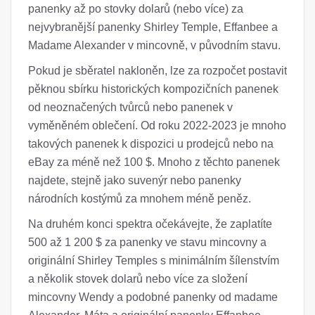
panenky až po stovky dolarů (nebo více) za
nejvybranější panenky Shirley Temple, Effanbee a
Madame Alexander v mincovně, v původním stavu.
Pokud je sběratel nakloněn, lze za rozpočet postavit
pěknou sbírku historických kompozičních panenek
od neoznačených tvůrců nebo panenek v
vyměněném oblečení. Od roku 2022-2023 je mnoho
takových panenek k dispozici u prodejců nebo na
eBay za méně než 100 $. Mnoho z těchto panenek
najdete, stejně jako suvenýr nebo panenky
národních kostýmů za mnohem méně peněz.
Na druhém konci spektra očekávejte, že zaplatíte
500 až 1 200 $ za panenky ve stavu mincovny a
originální Shirley Temples s minimálním šílenstvím
a několik stovek dolarů nebo více za složení
mincovny Wendy a podobné panenky od madame