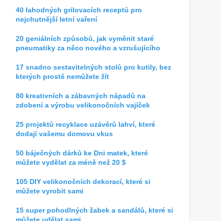
40 lahodných grilovacích receptů pro
nejchutnější letní vaření
20 geniálních způsobů, jak vyměnit staré
pneumatiky za něco nového a vzrušujícího
17 snadno sestavitelných stolů pro kutily, bez
kterých prostě nemůžete žít
80 kreativních a zábavných nápadů na
zdobení a výrobu velikonočních vajíček
25 projektů recyklace uzávěrů lahví, které
dodají vašemu domovu vkus
50 báječných dárků ke Dni matek, které
můžete vydělat za méně než 20 $
105 DIY velikonočních dekorací, které si
můžete vyrobit sami
15 super pohodlných žabek a sandálů, které si
můžete udělat sami