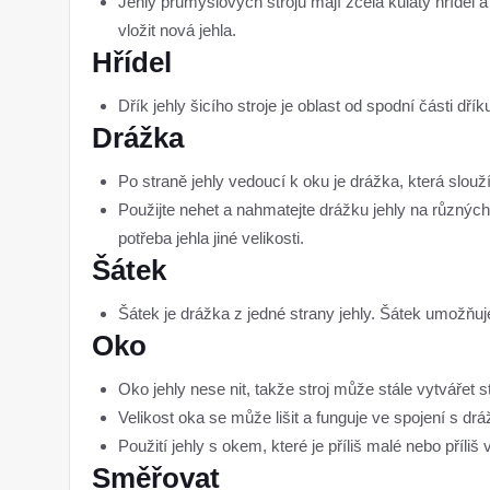
Jehly průmyslových strojů mají zcela kulatý hřídel 
vložit nová jehla.
Hřídel
Dřík jehly šicího stroje je oblast od spodní části dří
Drážka
Po straně jehly vedoucí k oku je drážka, která slouží 
Použijte nehet a nahmatejte drážku jehly na různých v
potřeba jehla jiné velikosti.
Šátek
Šátek je drážka z jedné strany jehly. Šátek umožňuje
Oko
Oko jehly nese nit, takže stroj může stále vytvářet s
Velikost oka se může lišit a funguje ve spojení s drá
Použití jehly s okem, které je příliš malé nebo příliš
Směřovat