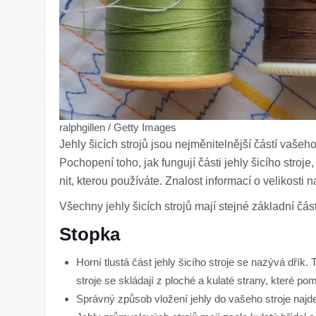
ralphgillen / Getty Images
Jehly šicích strojů jsou nejměnitelnější částí vašeho š
Pochopení toho, jak fungují části jehly šicího stroj
nit, kterou používáte. Znalost informací o velikosti
Všechny jehly šicích strojů mají stejné základní část
Stopka
Horní tlustá část jehly šicího stroje se nazývá dřík. 
stroje se skládají z ploché a kulaté strany, které po
Správný způsob vložení jehly do vašeho stroje najde