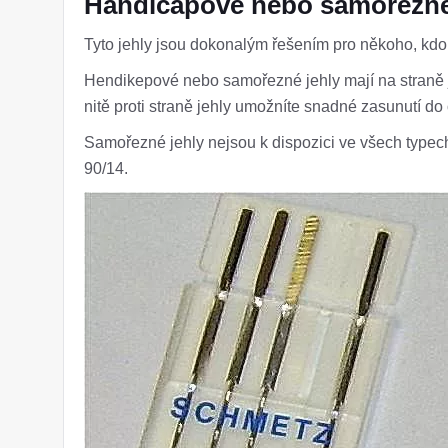
Handicapové nebo samořezné
Tyto jehly jsou dokonalým řešením pro někoho, kdo 
Hendikepové nebo samořezné jehly mají na straně j
nitě proti straně jehly umožníte snadné zasunutí do 
Samořezné jehly nejsou k dispozici ve všech typech
90/14.