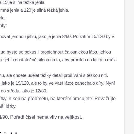
19 je silná těžká jehla.
mná jehla a 120 je silná těžká jehla.
hla.
hly:
ovat jemnou jehlu, jako je jehla 8/60. Použitím 19/120 by v
d byste se pokusili propíchnout čalounickou látku jehlou
e jehlu dostatečně silnou na to, aby pronikla do látky a měla
 ale chcete udělat těžký detail prošívání s těžkou nití.
 jako je 19/120, ale to by ve vaší látce zanechalo díry. Nyní
do středu, jako je 12/80.
látky, nikoli na předmětu, na kterém pracujete. Považujte
í látky.
90. Pořadí čísel nemá vliv na velikost.