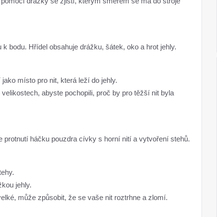
a pomocí drážky se zjistí, kterým směrem se má do stroje
ku k bodu. Hřídel obsahuje drážku, šátek, oko a hrot jehly.
jako místo pro nit, která leží do jehly.
elikostech, abyste pochopili, proč by pro těžší nit byla
 protnutí háčku pouzdra cívky s horní nití a vytvoření stehů.
tehy.
žkou jehly.
 velké, může způsobit, že se vaše nit roztrhne a zlomí.