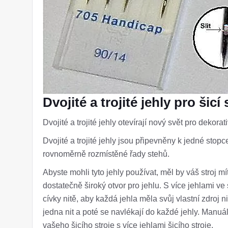
Dvojité a trojité jehly pro šicí 
Dvojité a trojité jehly otevírají nový svět pro dekorativ
Dvojité a trojité jehly jsou připevněny k jedné stopc
rovnoměrně rozmístěné řady stehů.
Abyste mohli tyto jehly používat, měl by váš stroj 
dostatečně široký otvor pro jehlu. S více jehlami ve
cívky nitě, aby každá jehla měla svůj vlastní zdroj 
jedna nit a poté se navlékají do každé jehly. Manuá
vašeho šicího stroje s více jehlami šicího stroje.