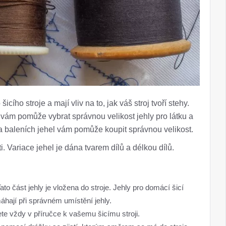
icího stroje a mají vliv na to, jak váš stroj tvoří stehy.
e, vám pomůže vybrat správnou velikost jehly pro látku a
 na baleních jehel vám pomůže koupit správnou velikost.
i. Variace jehel je dána tvarem dílů a délkou dílů.
Tato část jehly je vložena do stroje. Jehly pro domácí šicí
máhají při správném umístění jehly.
te vždy v příručce k vašemu šicímu stroji.