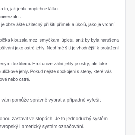
 to, jak jehla propíchne látku.
niverzální.
je obzvláště užitečný při šití přímek a úkolů, jako je vrchní
špička klouzala mezi smyčkami úpletu, aniž by byla narušena
ošívání jako ostré jehly. Nepřímé šití je vhodnější k protažení
ými textiliemi. Hrot univerzální jehly je ostrý, ale také
uličkové jehly. Pokud nejste spokojeni s stehy, které váš
kové nebo ostré.
ů vám pomůže správně vybrat a případně vyřešit
mohou zastavit ve stopách. Je to jednoduchý systém
 evropský i americký systém označování.