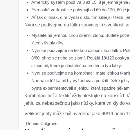
Americký systém používá 8 až 19, 8 je jemná jehla a 
Evropské velikosti se pohybují od 60 do 120, 60 je je
Ať tak či onak, čím vyšší číslo, tím silnější / těžší je
Nyní se podívejme na látku související s velikostí je
Myslete na jemnou čirou okenní clonu. Budete potřeb
látce zůstaly díry.
Nyní se podívejme na těžkou čalounickou látku. Poku
8/60, ohne se nebo se zlomí. Použití 19/120 poskytuj
silnou nit, která je dostatečná pro tento typ látky.
Nyní se podívejme na kombinaci; máte lehkou tkaninu,
Normální těžká nit by vyžadovala použití těžké jehly,
byste experimentovali s jehlou, která spadne někam 
Kombinaci nití a textilií vždy otestujte na kouscích 
jehlu za nebezpečnou jako nůžky, které vnikly do vaš
Velikost jehly může být uvedena jako 90/14 nebo 14/
Debbie Colgrove