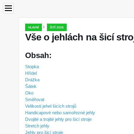
›
HLAVNÍ
ŠITÍ 2026
Vše o jehlách na šicí stro
Obsah:
Stopka
Hřídel
Drážka
Šátek
Oko
Směřovat
Velikosti jehel šicích strojů
Handicapové nebo samořezné jehly
Dvojité a trojité jehly pro šicí stroje
Stretch jehly
Jehly pro šicí stroje