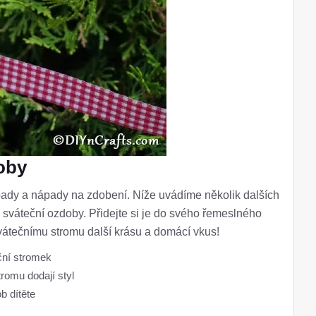
oby
ady a nápady na zdobení. Níže uvádíme několik dalších
váteční ozdoby. Přidejte si je do svého řemeslného
vátečnímu stromu další krásu a domácí vkus!
ční stromek
romu dodají styl
b dítěte