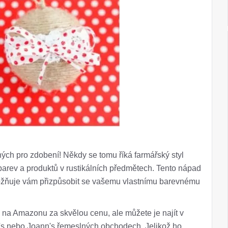
ých pro zdobení! Někdy se tomu říká farmářský styl
 barev a produktů v rustikálních předmětech. Tento nápad
možňuje vám přizpůsobit se vašemu vlastnímu barevnému
 na Amazonu za skvělou cenu, ale můžete je najít v
's nebo Joann's řemeslných obchodech. Jelikož ho