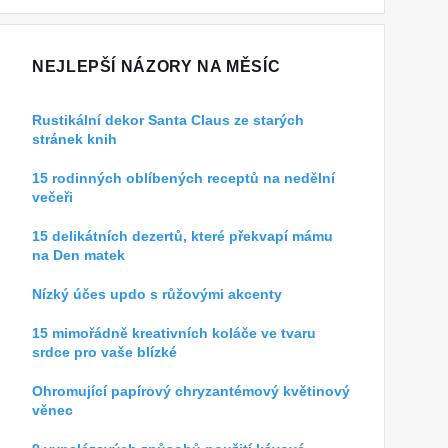
NEJLEPŠÍ NÁZORY NA MĚSÍC
Rustikální dekor Santa Claus ze starých
stránek knih
15 rodinných oblíbených receptů na nedělní
večeři
15 delikátních dezertů, které překvapí mámu
na Den matek
Nízký účes updo s růžovými akcenty
15 mimořádně kreativních koláče ve tvaru
srdce pro vaše blízké
Ohromující papírový chryzantémový květinový
věnec