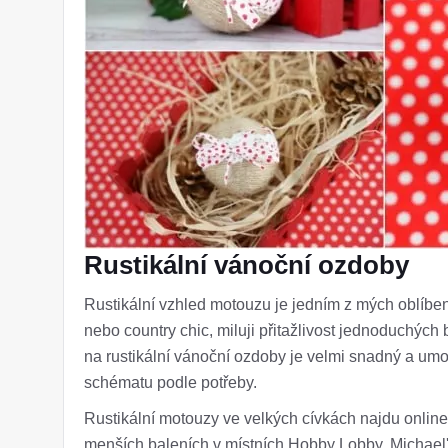
Rustikální vánoční ozdoby
Rustikální vzhled motouzu je jedním z mých oblíben
nebo country chic, miluji přitažlivost jednoduchých
na rustikální vánoční ozdoby je velmi snadný a u
schématu podle potřeby.
Rustikální motouzy ve velkých cívkách najdu online
menších baleních v místních Hobby Lobby, Michael