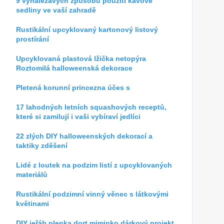
9 vynalézavých způsobů použití kávové
sedliny ve vaší zahradě
Rustikální upcyklovaný kartonový listový
prostírání
Upcyklovaná plastová lžička netopýra
Roztomilá halloweenská dekorace
Pletená korunní princezna účes s
17 lahodných letních squashových receptů,
které si zamilují i ​​vaši vybíraví jedlíci
22 zlých DIY halloweenských dekorací a
taktiky zděšení
Lidé z loutek na podzim listí z upcyklovaných
materiálů
Rustikální podzimní vinný věnec s látkovými
květinami
DIY jeřáb plenka dort miminko dárkový projekt