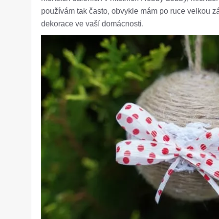
používám tak často, obvykle mám po ruce velkou zás
dekorace ve vaší domácnosti.