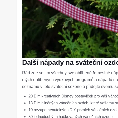
Další nápady na sváteční ozd
Rád zde sdílím všechny své oblíbené řemeslné náp
mých oblíbených výukových programů a nápadů na s
seznamu v této sváteční sezóně a přidejte svému s
20 DIY kreativních Disney postaviček pro váš váno
13 DIY hliněných vánočních ozdob, které vašemu st
10 nezapomenutelných DIY prvních vánočních ozdo
30 jednoduchých háčkovaných vánočních ozdob