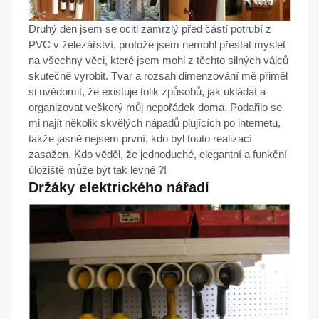
Druhý den jsem se ocitl zamrzlý před částí potrubí z
PVC v železářství, protože jsem nemohl přestat myslet
na všechny věci, které jsem mohl z těchto silných válců
skutečně vyrobit. Tvar a rozsah dimenzování mě přiměl
si uvědomit, že existuje tolik způsobů, jak ukládat a
organizovat veškerý můj nepořádek doma. Podařilo se
mi najít několik skvělých nápadů plujících po internetu,
takže jasně nejsem první, kdo byl touto realizací
zasažen. Kdo věděl, že jednoduché, elegantní a funkční
úložiště může být tak levné ?!
Držáky elektrického nářadí