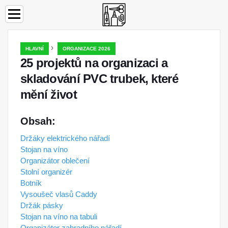
›
HLAVNÍ
ORGANIZACE 2026
25 projektů na organizaci a
skladování PVC trubek, které
mění život
Obsah:
Držáky elektrického nářadí
Stojan na víno
Organizátor oblečení
Stolní organizér
Botník
Vysoušeč vlasů Caddy
Držák pásky
Stojan na víno na tabuli
Organizátor zahradního nářadí