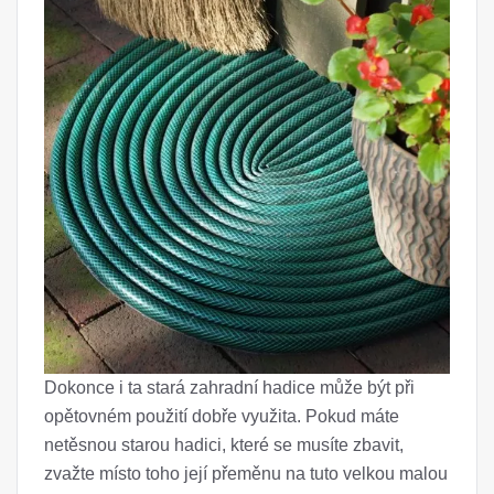
Dokonce i ta stará zahradní hadice může být při
opětovném použití dobře využita. Pokud máte
netěsnou starou hadici, které se musíte zbavit,
zvažte místo toho její přeměnu na tuto velkou malou