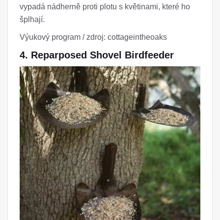
vypadá nádherně proti plotu s květinami, které ho
šplhají.
Výukový program / zdroj: cottageintheoaks
4. Reparposed Shovel Birdfeeder