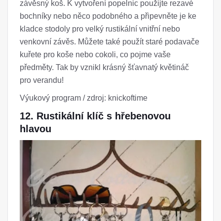
závěsný koš. K vytvoření popelnic použijte rezavé
bochníky nebo něco podobného a připevněte je ke
kladce stodoly pro velký rustikální vnitřní nebo
venkovní závěs. Můžete také použít staré podavače
kuřete pro koše nebo cokoli, co pojme vaše
předměty. Tak by vznikl krásný šťavnatý květináč
pro verandu!
Výukový program / zdroj: knickoftime
12. Rustikální klíč s hřebenovou
hlavou