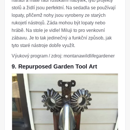
nářadí a máte rádi rustikální nábytek, tyto projekty
stolů a židlí jsou perfektní. Na sedadla se používají
lopaty, přičemž nohy jsou vyrobeny ze starých
rukojetí nástrojů. Záda mohou být lopaty nebo
hrábě. Na stole je vidle! Miluji to pro venkovní
zábavu. Je to tak jedinečný a funkční způsob, jak
tyto staré nástroje dobře využít.
Výukový program / zdroj: montanawildlifegardener
9. Repurposed Garden Tool Art