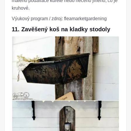
malého podavače kuřete nebo něčeho jiného, ​​co je
kruhové.
Výukový program / zdroj: fleamarketgardening
11. Zavěšený koš na kladky stodoly