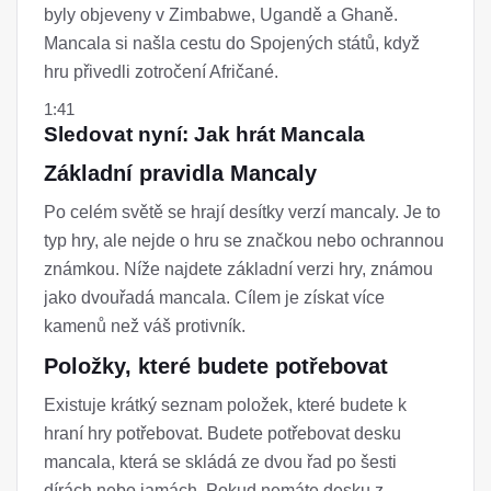
byly objeveny v Zimbabwe, Ugandě a Ghaně.
Mancala si našla cestu do Spojených států, když
hru přivedli zotročení Afričané.
1:41
Sledovat nyní: Jak hrát Mancala
Základní pravidla Mancaly
Po celém světě se hrají desítky verzí mancaly. Je to
typ hry, ale nejde o hru se značkou nebo ochrannou
známkou. Níže najdete základní verzi hry, známou
jako dvouřadá mancala. Cílem je získat více
kamenů než váš protivník.
Položky, které budete potřebovat
Existuje krátký seznam položek, které budete k
hraní hry potřebovat. Budete potřebovat desku
mancala, která se skládá ze dvou řad po šesti
dírách nebo jamách. Pokud nemáte desku z