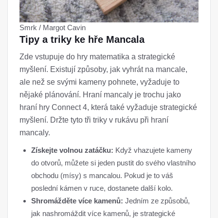
Smrk / Margot Cavin
Tipy a triky ke hře Mancala
Zde vstupuje do hry matematika a strategické
myšlení. Existují způsoby, jak vyhrát na mancale,
ale než se svými kameny pohnete, vyžaduje to
nějaké plánování. Hraní mancaly je trochu jako
hraní hry Connect 4, která také vyžaduje strategické
myšlení. Držte tyto tři triky v rukávu při hraní
mancaly.
Získejte volnou zatáčku:
Když vhazujete kameny
do otvorů, můžete si jeden pustit do svého vlastního
obchodu (mísy) s mancalou. Pokud je to váš
poslední kámen v ruce, dostanete další kolo.
Shromážděte více kamenů:
Jedním ze způsobů,
jak nashromáždit více kamenů, je strategické