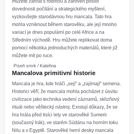
můžete zahrát s rodinou a zároveň posílit
dovednosti počítání a strategického myšlení,
vyzkoušejte starodávnou hru mancala. Tato hra
mohla vzniknout během starověku, ale její mnoho
variací je dnes populární po celé Africe a na
Středním východě. Hru můžete replikovat doma
pomocí několika jednoduchých materiálů, které již
můžete mít po ruce.
Píseň smrk / Kateřina
Mancalova primitivní historie
Mancala je hra, kde hráči „sejí“ a „zajímají“ semena.
Historici věří, že mancala mohla pocházet z úsvitu
civilizace jako technika vedení záznamů, sklizňový
rituál nebo věštecký nástroj. Existují důkazy, že se
hra hrála před tisíci lety ve starověké Sumerii
(současný Irák), ve starém Súdánu na horním toku
Nilu a v Egyptě. Starověké herní desky mancala