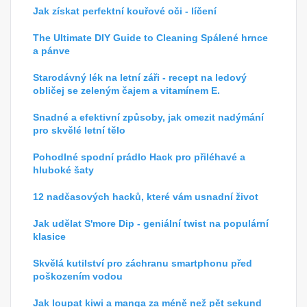
Jak získat perfektní kouřové oči - líčení
The Ultimate DIY Guide to Cleaning Spálené hrnce
a pánve
Starodávný lék na letní záři - recept na ledový
obličej se zeleným čajem a vitamínem E.
Snadné a efektivní způsoby, jak omezit nadýmání
pro skvělé letní tělo
Pohodlné spodní prádlo Hack pro přiléhavé a
hluboké šaty
12 nadčasových hacků, které vám usnadní život
Jak udělat S'more Dip - geniální twist na populární
klasice
Skvělá kutilství pro záchranu smartphonu před
poškozením vodou
Jak loupat kiwi a manga za méně než pět sekund