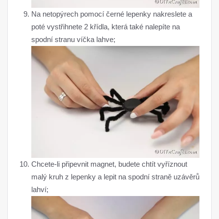
Na netopýrech pomocí černé lepenky nakreslete a
poté vystřihnete 2 křídla, která také nalepíte na
spodní stranu víčka lahve;
Chcete-li připevnit magnet, budete chtít vyříznout
malý kruh z lepenky a lepit na spodní straně uzávěrů
lahví;