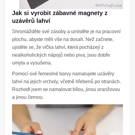
Jak si vyrobit zábavné magnety z
uzávěrů lahví
Shromážděte své zásoby a umístěte je na pracovní
plochu, abyste měli vše na dosah. Než začnete,
ujistěte se, že víčka lahví, která pocházejí z
nealkoholických nápojů nebo piva, jsou dobře
umyta a vysušena.
Pomocí své řemeslné barvy namalujete uzávěry
lahví na jejich vrcholy, včetně hřebenů po stranách.
Rozhodl jsem se namalovat bílou, jinou oranžovou
a jinou černou.