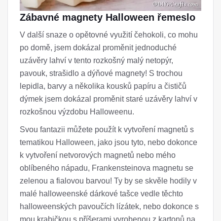
Zábavné magnety Halloween řemeslo
V další snaze o opětovné využití čehokoli, co mohu
po domě, jsem dokázal proměnit jednoduché
uzávěry lahví v tento rozkošný malý netopýr,
pavouk, strašidlo a dýňové magnety! S trochou
lepidla, barvy a několika kousků papíru a čističů
dýmek jsem dokázal proměnit staré uzávěry lahví v
rozkošnou výzdobu Halloweenu.
Svou fantazii můžete použít k vytvoření magnetů s
tematikou Halloween, jako jsou tyto, nebo dokonce
k vytvoření netvorových magnetů nebo mého
oblíbeného nápadu, Frankensteinova magnetu se
zelenou a fialovou barvou! Ty by se skvěle hodily v
malé halloweenské dárkové tašce vedle těchto
halloweenských pavoučích lízátek, nebo dokonce s
mou krabičkou s příšerami vyrobenou z kartonů na