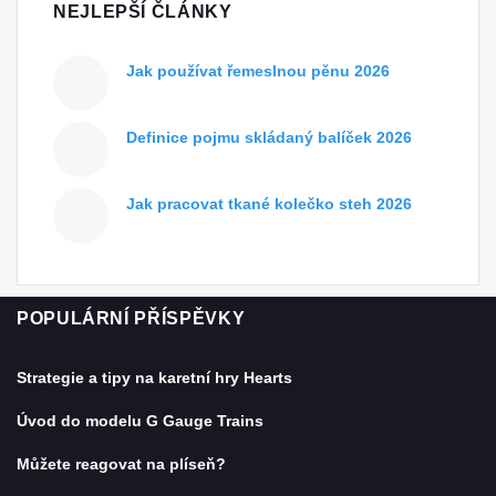
NEJLEPŠÍ ČLÁNKY
Jak používat řemeslnou pěnu 2026
Definice pojmu skládaný balíček 2026
Jak pracovat tkané kolečko steh 2026
POPULÁRNÍ PŘÍSPĚVKY
Strategie a tipy na karetní hry Hearts
Úvod do modelu G Gauge Trains
Můžete reagovat na plíseň?