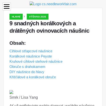
›
HLAVNÍ
VÝŠIVKA 2026
9 snadných korálkových a
drátěných ovinovacích náušnic
Obsah:
Cihlové střapcové náušnice
Korálkové náušnice Peyote
Kruhové cihlové stehové náušnice
Obruče s drahokamem
DIY náušnice do hlavy
Křišťálové a korálkové obruče
Smrk / Lisa Yang
Ať už potřebujete rychle darovat, vyrábíte náušnice