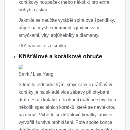
korálkový houpaček (nebo několik) pro extra
pohyb a jiskru.
Jakmile se naučíte vyrábět spirálové špendlíky,
přijde na mysl experiment s jinými tvary -
smyčkami, víry, trojúhelníky a diamanty.
DIY náušnice ze smrku
Křišťálové a korálkové obruče
Smrk / Lisa Yang
S těmito jednoduchými smyčkami s drátěnými
korálky je na skladě více zábavy při ohýbání
drátu. Stačí kulatý trn k ohnutí drátěné smyčky a
několik speciálních korálků, které se navléknou
na obruč. Vyberte si křišťálové korálky, abyste
vytvořili šumivé prohlášení. Poté spojte konce
drátěného obruče pomocí skokového kroužku a