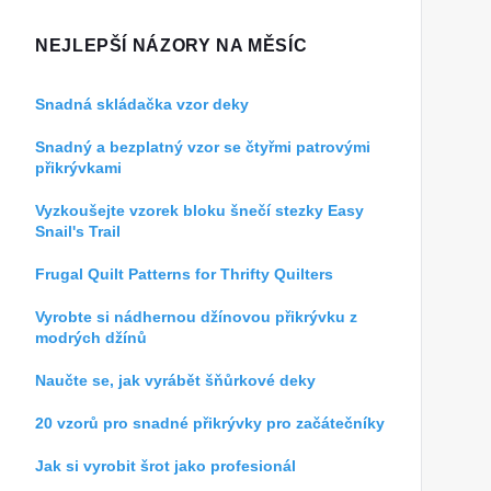
NEJLEPŠÍ NÁZORY NA MĚSÍC
Snadná skládačka vzor deky
Snadný a bezplatný vzor se čtyřmi patrovými
přikrývkami
Vyzkoušejte vzorek bloku šnečí stezky Easy
Snail's Trail
Frugal Quilt Patterns for Thrifty Quilters
Vyrobte si nádhernou džínovou přikrývku z
modrých džínů
Naučte se, jak vyrábět šňůrkové deky
20 vzorů pro snadné přikrývky pro začátečníky
Jak si vyrobit šrot jako profesionál