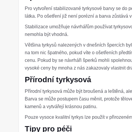
Pro vytvoření stabilizované tyrkysové barvy se do 
látka. Po ošetření již není porézní a barva zůstává 
Stabilizace umožňuje návrhářům používat tyrkysovou 
nemohla být vhodná.
Většina tyrkysů nalezených v dnešních špercích b
na tom nic špatného, ​​pokud víte o ošetřeních předt
cenu. Pokud by se návrháři šperků mohli spolehnout
vysoké ceny by mnoha z nás zakazovaly vlastnit d
Přírodní tyrkysová
Přírodní tyrkysová může být broušená a leštěná, 
Barva se může postupem času měnit, protože tělové 
kamenů a vytvářejí krásnou patinu.
Pouze vysoce kvalitní tyrkys lze použít v přirozeném
Tipy pro péči