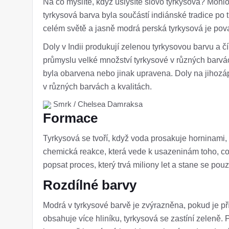
Na co myslíte, když uslyšíte slovo tyrkysová? Mohlo
tyrkysová barva byla součástí indiánské tradice po t
celém světě a jasně modrá perská tyrkysová je pov
Doly v Indii produkují zelenou tyrkysovou barvu a 
průmyslu velké množství tyrkysové v různých barvách
byla obarvena nebo jinak upravena. Doly na jihoz
v různých barvách a kvalitách.
Smrk / Chelsea Damraksa
Formace
Tyrkysová se tvoří, když voda prosakuje horninami, 
chemická reakce, která vede k usazeninám toho, co
popsat proces, který trvá miliony let a stane se pou
Rozdílné barvy
Modrá v tyrkysové barvě je zvýrazněna, pokud je př
obsahuje více hliníku, tyrkysová se zastíní zeleně. 