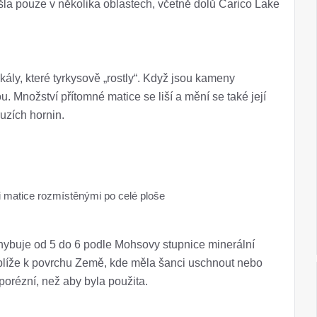
šla pouze v několika oblastech, včetně dolů Carico Lake
kály, které tyrkysově „rostly“. Když jsou kameny
. Množství přítomné matice se liší a mění se také její
uzích hornin.
 matice rozmístěnými po celé ploše
ohybuje od 5 do 6 podle Mohsovy stupnice minerální
ejblíže k povrchu Země, kde měla šanci uschnout nebo
 porézní, než aby byla použita.