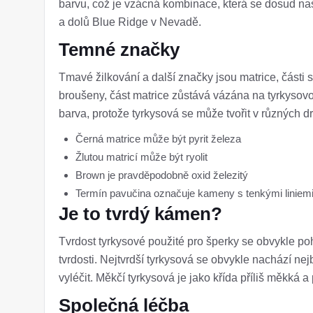
barvu, což je vzácná kombinace, která se dosud na
a dolů Blue Ridge v Nevadě.
Temné značky
Tmavé žilkování a další značky jsou matrice, části s
broušeny, část matrice zůstává vázána na tyrkysovou
barva, protože tyrkysová se může tvořit v různých dr
Černá matrice může být pyrit železa
Žlutou matricí může být ryolit
Brown je pravděpodobně oxid železitý
Termín pavučina označuje kameny s tenkými liniemi
Je to tvrdý kámen?
Tvrdost tyrkysové použité pro šperky se obvykle p
tvrdosti. Nejtvrdší tyrkysová se obvykle nachází n
vyléčit. Měkčí tyrkysová je jako křída příliš měkká a
Společná léčba