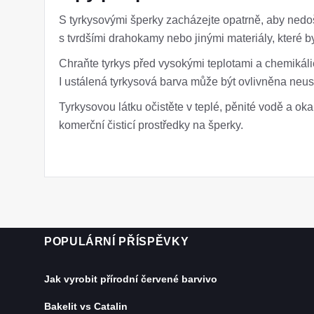
S tyrkysovými šperky zacházejte opatrně, aby nedo
s tvrdšími drahokamy nebo jinými materiály, které by
Chraňte tyrkys před vysokými teplotami a chemikálie
I ustálená tyrkysová barva může být ovlivněna ne
Tyrkysovou látku očistěte v teplé, pěnité vodě a o
komerční čisticí prostředky na šperky.
POPULÁRNÍ PŘÍSPĚVKY
Jak vyrobit přírodní červené barvivo
Bakelit vs Catalin