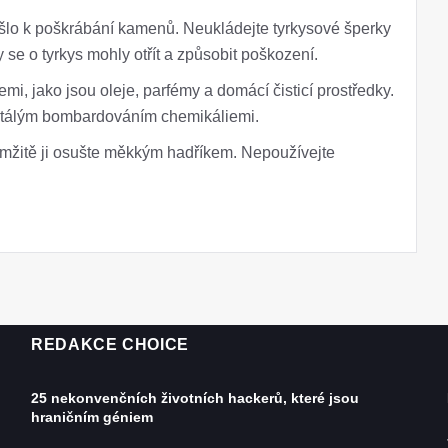
šlo k poškrábání kamenů. Neukládejte tyrkysové šperky
 se o tyrkys mohly otřít a způsobit poškození.
mi, jako jsou oleje, parfémy a domácí čisticí prostředky.
ustálým bombardováním chemikáliemi.
kamžitě ji osušte měkkým hadříkem. Nepoužívejte
REDAKCE CHOICE
25 nekonvenčních životních hackerů, které jsou
hraničním géniem