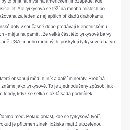
 by to přijít na mysl na americkém jihozápadě, kde
isíce let. Ale tyrkysová se těží na mnoha místech po
ažována za jeden z nejlepších příkladů drahokamu.
čínské doly v současné době prodávají klenotnickému
 - mějte na paměti, že velká část této tyrkysové barvy
ápadě USA, mnoho rodinných, poskytují tyrkysovou barvu
které obsahují měď, hliník a další minerály. Probíhá
 známe jako tyrkysové. To je zjednodušený způsob, jak
ze tehdy, když se setká složitá sada podmínek.
ítomna měď. Pokud oblast, kde se tyrkysová tvoří,
Pokud je přítomen zinek, ložiska mají žlutozelenou