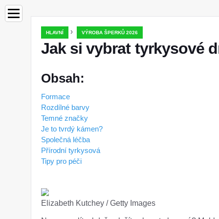
›
HLAVNÍ
VÝROBA ŠPERKŮ 2026
Jak si vybrat tyrkysové
Obsah:
Formace
Rozdílné barvy
Temné značky
Je to tvrdý kámen?
Společná léčba
Přírodní tyrkysová
Tipy pro péči
Elizabeth Kutchey / Getty Images