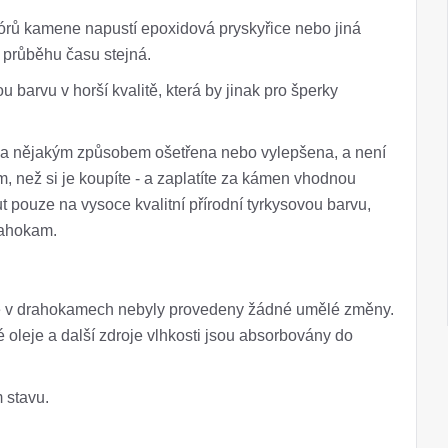
pórů kamene napustí epoxidová pryskyřice nebo jiná
v průběhu času stejná.
barvu v horší kvalitě, která by jinak pro šperky
yla nějakým způsobem ošetřena nebo vylepšena, a není
ím, než si je koupíte - a zaplatíte za kámen vhodnou
 pouze na vysoce kvalitní přírodní tyrkysovou barvu,
rahokam.
ale v drahokamech nebyly provedeny žádné umělé změny.
oleje a další zdroje vlhkosti jsou absorbovány do
 stavu.