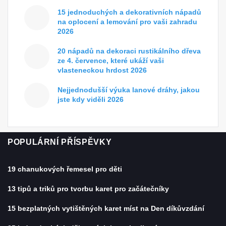
15 jednoduchých a dekorativních nápadů
na oplocení a lemování pro vaši zahradu
2026
20 nápadů na dekoraci rustikálního dřeva
ze 4. července, které ukáží vaši
vlasteneckou hrdost 2026
Nejjednodušší výuka lanové dráhy, jakou
jste kdy viděli 2026
POPULÁRNÍ PŘÍSPĚVKY
19 chanukových řemesel pro děti
13 tipů a triků pro tvorbu karet pro začátečníky
15 bezplatných vytištěných karet míst na Den díkůvzdání