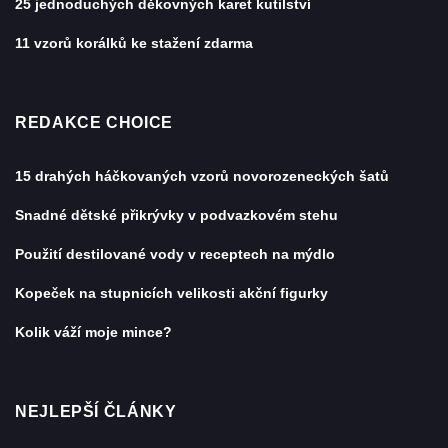
25 jednoduchých děkovných karet kutilství
11 vzorů korálků ke stažení zdarma
REDAKCE CHOICE
15 drahých háčkovaných vzorů novorozeneckých šatů
Snadné dětské přikrývky v podvazkovém stehu
Použití destilované vody v receptech na mýdlo
Kopeček na stupnicích velikosti akční figurky
Kolik váží moje mince?
NEJLEPŠÍ ČLÁNKY