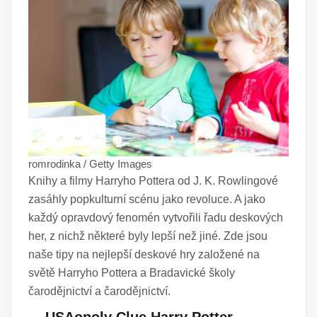
romrodinka / Getty Images
Knihy a filmy Harryho Pottera od J. K. Rowlingové
zasáhly popkulturní scénu jako revoluce. A jako
každý opravdový fenomén vytvořili řadu deskových
her, z nichž některé byly lepší než jiné. Zde jsou
naše tipy na nejlepší deskové hry založené na
světě Harryho Pottera a Bradavické školy
čarodějnictví a čarodějnictví.