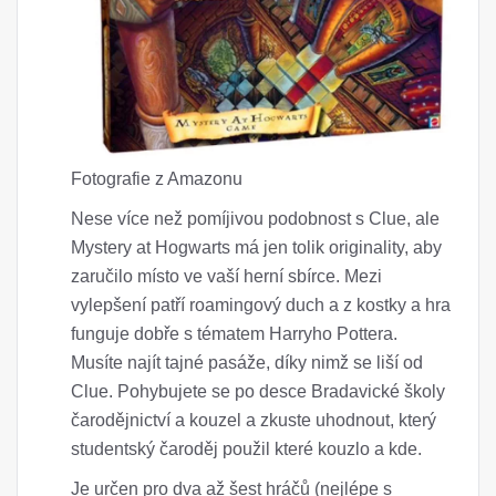
Fotografie z Amazonu
Nese více než pomíjivou podobnost s Clue, ale
Mystery at Hogwarts má jen tolik originality, aby
zaručilo místo ve vaší herní sbírce. Mezi
vylepšení patří roamingový duch a z kostky a hra
funguje dobře s tématem Harryho Pottera.
Musíte najít tajné pasáže, díky nimž se liší od
Clue. Pohybujete se po desce Bradavické školy
čarodějnictví a kouzel a zkuste uhodnout, který
studentský čaroděj použil které kouzlo a kde.
Je určen pro dva až šest hráčů (nejlépe s