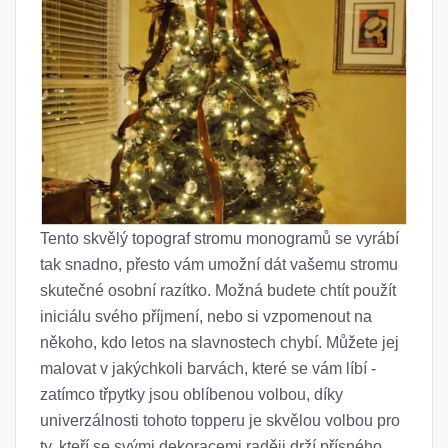
Tento skvělý topograf stromu monogramů se vyrábí
tak snadno, přesto vám umožní dát vašemu stromu
skutečné osobní razítko. Možná budete chtít použít
iniciálu svého příjmení, nebo si vzpomenout na
někoho, kdo letos na slavnostech chybí. Můžete jej
malovat v jakýchkoli barvách, které se vám líbí -
zatímco třpytky jsou oblíbenou volbou, díky
univerzálnosti tohoto topperu je skvělou volbou pro
ty, kteří se svými dekoracemi raději drží přísného