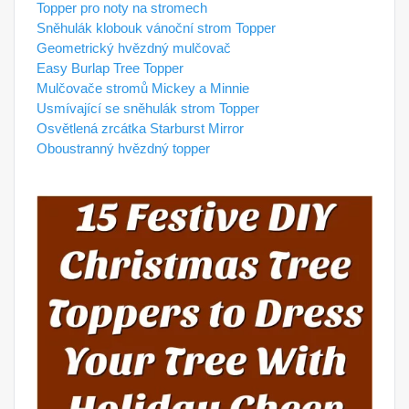
Topper pro noty na stromech
Sněhulák klobouk vánoční strom Topper
Geometrický hvězdný mulčovač
Easy Burlap Tree Topper
Mulčovače stromů Mickey a Minnie
Usmívající se sněhulák strom Topper
Osvětlená zrcátka Starburst Mirror
Oboustranný hvězdný topper