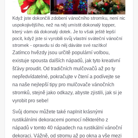
Když jste dokončili zdobení vánočního stromku, není nic
uspokojivějšího, než na něj umístit dokonalý topper,
který vám dá dokonalý dotek. Je to však ještě lepší
pocit, když jste si vyrobili svůj vlastní sváteční vánoční
stromek - opravdu si do něj dáváte své razítko!
Zatímco hvězdy jsou určitě populární volbou,
existuje spousta dalších nápadů, jak tyto kreativní
šťávy proudit. Od tradičních mulčovačů až po ty
nepředvídatelné, pokračujte v čtení a podívejte se
na naše nejlepší tipy pro mulčovače vánočních
stromků, stejně jako odkazy, abyste zjistili, jak si je
vyrobit pro sebe!
Svůj domov můžete také naplnit krásnými
rustikálními dekoracemi pomocí některého z
nápadů v tomto 40 nápadech na rustikální vánoční
dekoraci. Vážně, od stromu až po okna a vše mezi