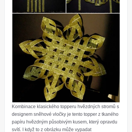
Kombinace klasického topperu hvězdných stromů s
designem sněhové vločky je tento topper z tkaného
papíru hvězdným působivým kusem, který opravdu
svítí. I když to z obrázku může vypadat