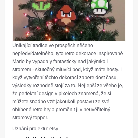
Unikající tradice ve prospěch něčeho
nepředvídatelného, ​​tyto retro dekorace inspirované
Mario by vypadaly fantasticky nad jakýmkoli
stromem - skutečný mluvící bod, když máte hosty. I
když vytvoření těchto dekorací zabere dost času,
výsledky rozhodně stojí za to. Nejlepší ze všeho je,
že perfektní design v pixelech znamená, že si
můžete snadno vzít jakoukoli postavu ze své
oblíbené retro hry a proměnit ji v neuvěřitelný
stromový topper.
Uznání projektu: etsy