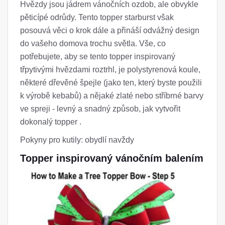
Hvězdy jsou jádrem vánočních ozdob, ale obvykle
pěticípé odrůdy. Tento topper starburst však
posouvá věci o krok dále a přináší odvážný design
do vašeho domova trochu světla. Vše, co
potřebujete, aby se tento topper inspirovaný
třpytivými hvězdami roztrhl, je polystyrenová koule,
některé dřevěné špejle (jako ten, který byste použili
k výrobě kebabů) a nějaké zlaté nebo stříbrné barvy
ve spreji - levný a snadný způsob, jak vytvořit
dokonalý topper .
Pokyny pro kutily: obydlí navždy
Topper inspirovaný vánočním balením