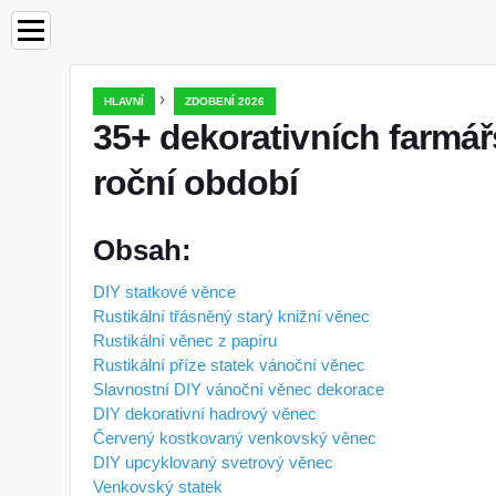
›
HLAVNÍ
ZDOBENÍ 2026
35+ dekorativních farmá
roční období
Obsah:
DIY statkové věnce
Rustikální třásněný starý knižní věnec
Rustikální věnec z papíru
Rustikální příze statek vánoční věnec
Slavnostní DIY vánoční věnec dekorace
DIY dekorativní hadrový věnec
Červený kostkovaný venkovský věnec
DIY upcyklovaný svetrový věnec
Venkovský statek