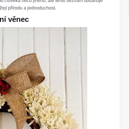
člověka něco jiného, ​​ale tento seznam obsahuje
ážejí přírodu a jednoduchost.
žní věnec