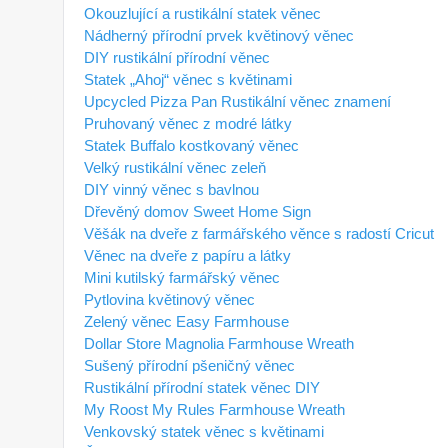
Okouzlující a rustikální statek věnec
Nádherný přírodní prvek květinový věnec
DIY rustikální přírodní věnec
Statek „Ahoj“ věnec s květinami
Upcycled Pizza Pan Rustikální věnec znamení
Pruhovaný věnec z modré látky
Statek Buffalo kostkovaný věnec
Velký rustikální věnec zeleň
DIY vinný věnec s bavlnou
Dřevěný domov Sweet Home Sign
Věšák na dveře z farmářského věnce s radostí Cricut
Věnec na dveře z papíru a látky
Mini kutilský farmářský věnec
Pytlovina květinový věnec
Zelený věnec Easy Farmhouse
Dollar Store Magnolia Farmhouse Wreath
Sušený přírodní pšeničný věnec
Rustikální přírodní statek věnec DIY
My Roost My Rules Farmhouse Wreath
Venkovský statek věnec s květinami