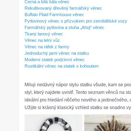
Černá a bílá šála věnec
Rekultivovaný dřevěný farmářský věnec
Buffalo Plaid Farmhouse věnec
Pytlovinový věnec s přízvukem pro zemědělské vozy
Farmářský pytlovina a stuha „Ahoj“ věnec
Tkaný lanový věnec
Věnec na letní vůz
Věnec na ráfek z farmy
Jednoduchý jarní věnec na statku
Moderní statek podzimní věnec
Rustikální věnec na statek s kohoutem
Miluji nedávný nápor stylu statku všude, kam se pod
styl, který najdete uvnitř. Tento seznam věnců na s
ideální pro hledání něčeho nového a jedinečného, ​​
Užijte si krásný klasický vzhled statku se snadno v