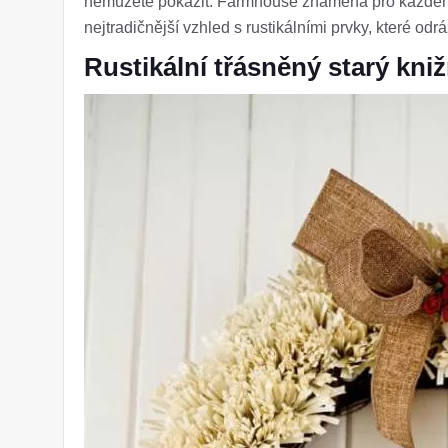
nemůžete pokazit. Farmhouse znamená pro každého 
nejtradičnější vzhled s rustikálními prvky, které odr
Rustikální třásněný starý kni