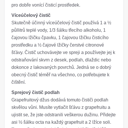
pro dobře vonící čisticí prostředek.
Víceúčelový čistič
Skutečně účinný víceúčelový čistič používá 1 a ½
půllitrů teplé vody, 1/3 šálku třecího alkoholu, 1
čajovou lžičku čpavku, 1 čajovou lžičku čisticího
prostředku a ½ čajové lžičky čerstvé citronové
šťávy. Čistič uchovávejte ve spreji a používejte jej k
odstraňování skvrn z desek, podlah, dlaždic nebo
dokonce z lakovaných povrchů. Jedná se o dobrý
obecný čistič téměř na všechno, co potřebujete k
čištění.
Sprejový čistič podlah
Grapefruitový džus dodává tomuto čističi podlah
skvělou vůni. Musíte vytlačit šťávu z grapefruitu a
ujistit se, že jste odstranili veškerou dužinu. Přidejte
asi ½ šálku octa na každý grapefruit a 2 lžíce soli.