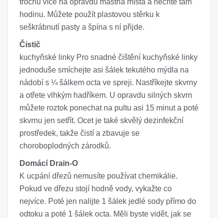
trochu více na opravdu mastná místa a nechte tam
hodinu. Můžete použít plastovou stěrku k
seškrábnutí pasty a špína s ní přijde.
Čistič
kuchyňské linky Pro snadné čištění kuchyňské linky
jednoduše smíchejte asi šálek tekutého mýdla na
nádobí s ¼ šálkem octa ve spreji. Nastříkejte skvrny
a otřete vlhkým hadříkem. U opravdu silných skvrn
můžete roztok ponechat na pultu asi 15 minut a poté
skvrnu jen setřít. Ocet je také skvělý dezinfekční
prostředek, takže čistí a zbavuje se
choroboplodných zárodků.
Domácí Drain-O
K ucpání dřezů nemusíte používat chemikálie.
Pokud ve dřezu stojí hodně vody, vykažte co
nejvíce. Poté jen nalijte 1 šálek jedlé sody přímo do
odtoku a poté 1 šálek octa. Měli byste vidět, jak se