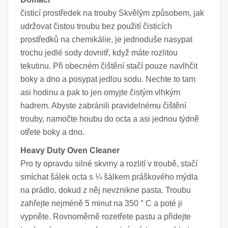
čisticí prostředek na trouby Skvělým způsobem, jak
udržovat čistou troubu bez použití čisticích
prostředků na chemikálie, je jednoduše nasypat
trochu jedlé sody dovnitř, když máte rozlitou
tekutinu. Při obecném čištění stačí pouze navlhčit
boky a dno a posypat jedlou sodu. Nechte to tam
asi hodinu a pak to jen omyjte čistým vlhkým
hadrem. Abyste zabránili pravidelnému čištění
trouby, namočte houbu do octa a asi jednou týdně
otřete boky a dno.
Heavy Duty Oven Cleaner
Pro ty opravdu silné skvrny a rozlití v troubě, stačí
smíchat šálek octa s ¼ šálkem práškového mýdla
na prádlo, dokud z něj nevznikne pasta. Troubu
zahřejte nejméně 5 minut na 350 ° C a poté ji
vypněte. Rovnoměrně rozetřete pastu a přidejte