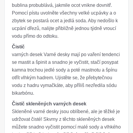
bublina probublává, jakmile ocot vnikne dovnitř.
Pomocí pístu uvolněte všechny velké ucpávky a o
zbytek se postará ocet a jedlá soda. Aby nedošlo k
ucpání dřezů, nalijte přibližně jednou týdně vroucí
vodu přímo do odtoku.
Čistič
varných desek Varné desky mají po vaření tendenci
se mastit a špinit a snadno je vyčistit, stačí posypat
kamna trochou jedlé sody a poté mastnotu a špínu
otřít vlhkým hadrem. Ujistěte se, že přebytečnou
vodu z hadru vymačkáte, aby příliš nezředila sódu
bikarbónu.
Čistič skleněných varných desek
Skleněné varné desky jsou oblíbené, ale je těžké je
udržovat čisté! Skvrny z těchto skleněných desek
můžete snadno vyčistit pomocí malé sody a vlhkého