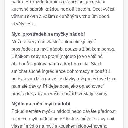
hadru. Při každodenním čištění stačí při čištění
kuchyně sporák každou noc otřít octem. Ocet vyčistí
většinu skvrn a vašim skleněným vrcholům dodá
skvělý lesk.
Mycí prostředek na myčky nádobí
Můžete si vyrobit vlastní automatický mycí
prostředek na mytí nádobí pouze s 1 šálkem boraxu,
1 šálkem sody na praní (najdete je ve většině
obchodů s potravinami) a trochou octa. Stačí
smíchat suché ingredience dohromady a použít 1
polévkovou lžíci na velké dávky a ½ polévkové lžíce
na malé dávky. Přidejte ocet jako oplachovací
prostředek, aby na vašich brýlích zůstaly skvrny.
Mýdlo na ruční mytí nádobí
Pokud nemáte myčku nádobí nebo dáváte přednost
ručnímu mytí nádobí příležitostně, můžete si vyrobit
vlastní mýdlo na mytí s kouskem slonovinového