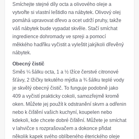
Smíchejte stejné díly octa a olivového oleje a
vytvořte si vlastní leštidlo na nábytek. Olivový olej
pomáhá upravovat dřevo a ocet udrží pruhy, takže
váš nábytek bude vypadat skvěle. Stačí smíchat
ingredience dohromady ve spreji a pomocí
měkkého hadříku vyčistit a vyleštit jakýkoli dřevěný
nábytek.
Obecný čistič
Směs ¼ šálku octa, 1 a ½ lžíce čerstvé citronové
šťávy, 2 lžičky tekutého mýdla a ¾ šálku teplé vody
je skvělý obecný čistič. To funguje podobně jako
409 a vyčistí prakticky cokoli, samozřejmě kromě
oken. Můžete jej použít k odstranění skvrn a odřenin
nebo k čištění vašich kuchyní, koupelen nebo
kdekoli, kde chcete dobré čištění. Můžete je smíchat
v lahvičce s rozprašovačem a dokonce přidat
několik kapek svého oblíbeného éterického oleje