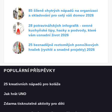
85 šíleně chytrých nápadů na organizaci
a skladování pro celý váš domov 2026
28 potravinářských infografik - cenné
kuchyňské tipy, hacky a podvody, které
vám usnadní život 2026
25 beznadějně roztomilých ponožkových
hraček (rychlé a snadné projekty) 2026
POPULÁRNÍ PŘÍSPĚVKY
25 kreativních nápadů pro koláže
Jak hrát UNO
Zdarma tisknutelné aktivity pro děti