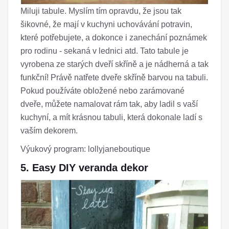
Miluji tabule. Myslím tím opravdu, že jsou tak
šikovné, že mají v kuchyni uchovávání potravin,
které potřebujete, a dokonce i zanechání poznámek
pro rodinu - sekaná v lednici atd. Tato tabule je
vyrobena ze starých dveří skříně a je nádherná a tak
funkční! Právě natřete dveře skříně barvou na tabuli.
Pokud používáte obložené nebo zarámované
dveře, můžete namalovat rám tak, aby ladil s vaší
kuchyní, a mít krásnou tabuli, která dokonale ladí s
vaším dekorem.
Výukový program: lollyjaneboutique
5. Easy DIY veranda dekor