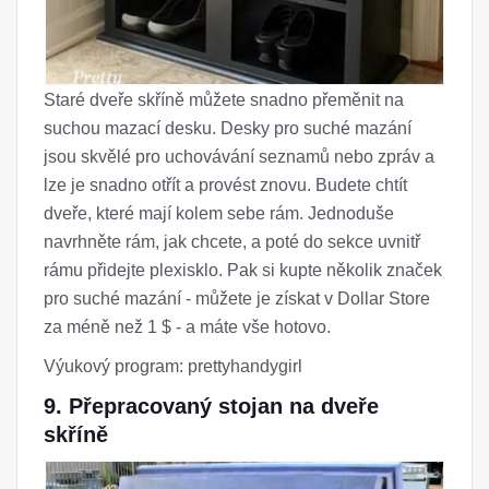
Staré dveře skříně můžete snadno přeměnit na
suchou mazací desku. Desky pro suché mazání
jsou skvělé pro uchovávání seznamů nebo zpráv a
lze je snadno otřít a provést znovu. Budete chtít
dveře, které mají kolem sebe rám. Jednoduše
navrhněte rám, jak chcete, a poté do sekce uvnitř
rámu přidejte plexisklo. Pak si kupte několik značek
pro suché mazání - můžete je získat v Dollar Store
za méně než 1 $ - a máte vše hotovo.
Výukový program: prettyhandygirl
9. Přepracovaný stojan na dveře
skříně