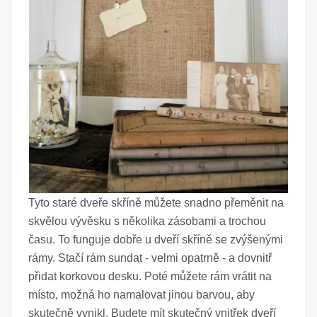
Tyto staré dveře skříně můžete snadno přeměnit na
skvělou vývěsku s několika zásobami a trochou
času. To funguje dobře u dveří skříně se zvýšenými
rámy. Stačí rám sundat - velmi opatrně - a dovnitř
přidat korkovou desku. Poté můžete rám vrátit na
místo, možná ho namalovat jinou barvou, aby
skutečně vynikl. Budete mít skutečný vnitřek dveří