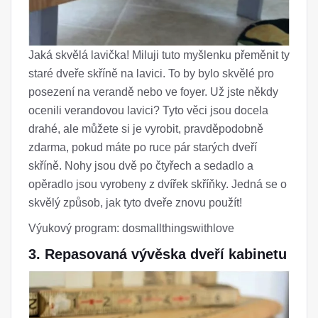
Jaká skvělá lavička! Miluji tuto myšlenku přeměnit ty
staré dveře skříně na lavici. To by bylo skvělé pro
posezení na verandě nebo ve foyer. Už jste někdy
ocenili verandovou lavici? Tyto věci jsou docela
drahé, ale můžete si je vyrobit, pravděpodobně
zdarma, pokud máte po ruce pár starých dveří
skříně. Nohy jsou dvě po čtyřech a sedadlo a
opěradlo jsou vyrobeny z dvířek skříňky. Jedná se o
skvělý způsob, jak tyto dveře znovu použít!
Výukový program: dosmallthingswithlove
3. Repasovaná vývěska dveří kabinetu