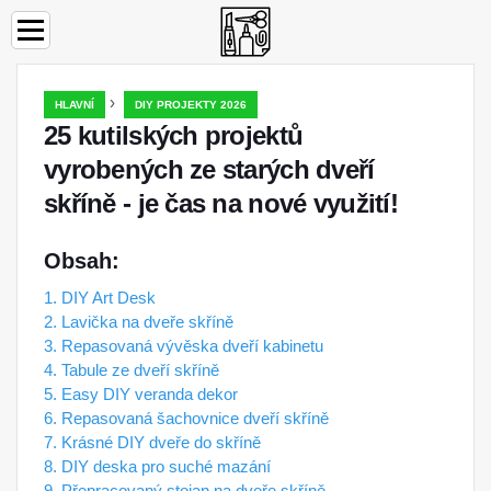
›
HLAVNÍ
DIY PROJEKTY 2026
25 kutilských projektů
vyrobených ze starých dveří
skříně - je čas na nové využití!
Obsah:
1. DIY Art Desk
2. Lavička na dveře skříně
3. Repasovaná vývěska dveří kabinetu
4. Tabule ze dveří skříně
5. Easy DIY veranda dekor
6. Repasovaná šachovnice dveří skříně
7. Krásné DIY dveře do skříně
8. DIY deska pro suché mazání
9. Přepracovaný stojan na dveře skříně