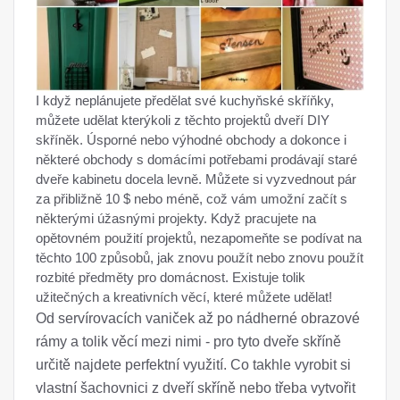
I když neplánujete předělat své kuchyňské skříňky,
můžete udělat kterýkoli z těchto projektů dveří DIY
skříněk. Úsporné nebo výhodné obchody a dokonce i
některé obchody s domácími potřebami prodávají staré
dveře kabinetu docela levně. Můžete si vyzvednout pár
za přibližně 10 $ nebo méně, což vám umožní začít s
některými úžasnými projekty. Když pracujete na
opětovném použití projektů, nezapomeňte se podívat na
těchto 100 způsobů, jak znovu použít nebo znovu použít
rozbité předměty pro domácnost. Existuje tolik
užitečných a kreativních věcí, které můžete udělat!
Od servírovacích vaniček až po nádherné obrazové
rámy a tolik věcí mezi nimi - pro tyto dveře skříně
určitě najdete perfektní využití. Co takhle vyrobit si
vlastní šachovnici z dveří skříně nebo třeba vytvořit