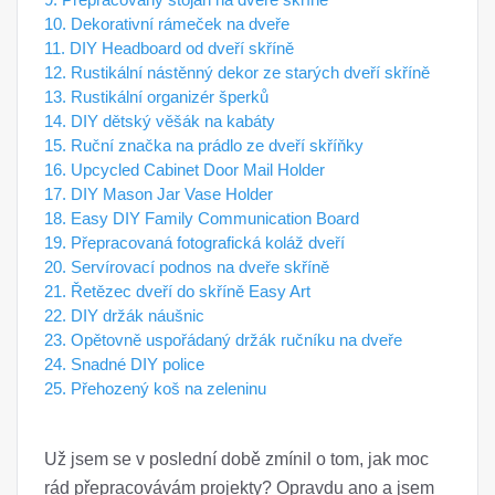
10. Dekorativní rámeček na dveře
11. DIY Headboard od dveří skříně
12. Rustikální nástěnný dekor ze starých dveří skříně
13. Rustikální organizér šperků
14. DIY dětský věšák na kabáty
15. Ruční značka na prádlo ze dveří skříňky
16. Upcycled Cabinet Door Mail Holder
17. DIY Mason Jar Vase Holder
18. Easy DIY Family Communication Board
19. Přepracovaná fotografická koláž dveří
20. Servírovací podnos na dveře skříně
21. Řetězec dveří do skříně Easy Art
22. DIY držák náušnic
23. Opětovně uspořádaný držák ručníku na dveře
24. Snadné DIY police
25. Přehozený koš na zeleninu
Už jsem se v poslední době zmínil o tom, jak moc
rád přepracovávám projekty? Opravdu ano a jsem