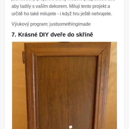
aby ladily s vaším dekorem. Miluji tento projekt a
určitě ho také milujete - i když hru ještě nehrajete.
Výukový program: justsomethingimade
7. Krásné DIY dveře do skříně