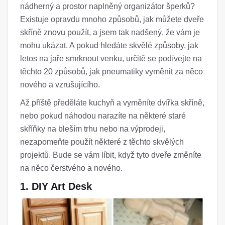
nádherný a prostor naplněný organizátor šperků?
Existuje opravdu mnoho způsobů, jak můžete dveře
skříně znovu použít, a jsem tak nadšený, že vám je
mohu ukázat. A pokud hledáte skvělé způsoby, jak
letos na jaře smrknout venku, určitě se podívejte na
těchto 20 způsobů, jak pneumatiky vyměnit za něco
nového a vzrušujícího.
Až příště předěláte kuchyň a vyměníte dvířka skříně,
nebo pokud náhodou narazíte na některé staré
skříňky na bleším trhu nebo na výprodeji,
nezapomeňte použít některé z těchto skvělých
projektů. Bude se vám líbit, když tyto dveře změníte
na něco čerstvého a nového.
1. DIY Art Desk