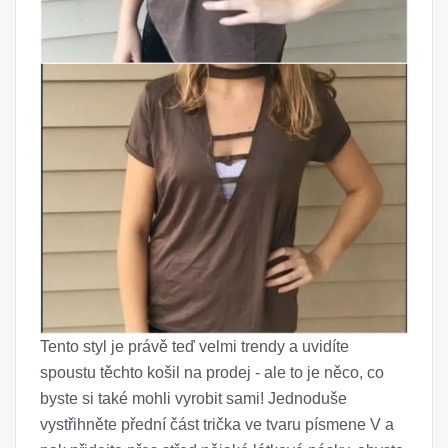
Tento styl je právě teď velmi trendy a uvidíte
spoustu těchto košil na prodej - ale to je něco, co
byste si také mohli vyrobit sami! Jednoduše
vystřihněte přední část trička ve tvaru písmene V a