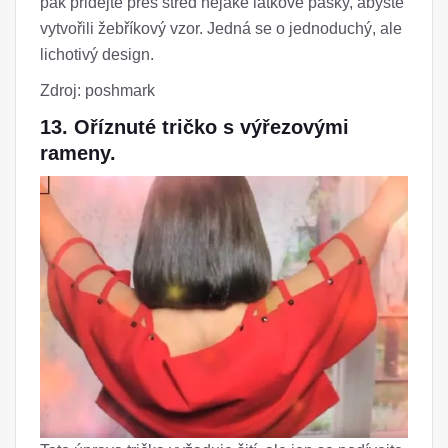
pak přidejte přes střed nějaké látkové pásky, abyste
vytvořili žebříkový vzor. Jedná se o jednoduchý, ale
lichotivý design.
Zdroj: poshmark
13. Oříznuté tričko s výřezovými
rameny.