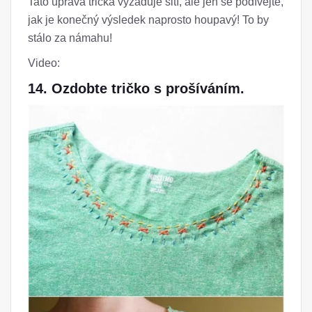
Tato úprava trička vyžaduje šití, ale jen se podívejte,
jak je konečný výsledek naprosto houpavý! To by
stálo za námahu!
Video:
14. Ozdobte tričko s prošíváním.