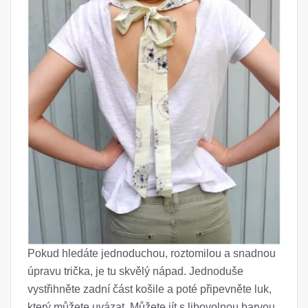
Pokud hledáte jednoduchou, roztomilou a snadnou
úpravu trička, je tu skvělý nápad. Jednoduše
vystřihněte zadní část košile a poté připevněte luk,
který můžete uvázat. Můžete jít s libovolnou barvou