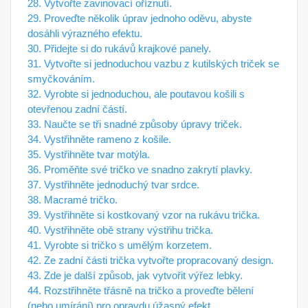
28. Vytvořte zavinovací oříznutí.
29. Proveďte několik úprav jednoho oděvu, abyste
dosáhli výrazného efektu.
30. Přidejte si do rukávů krajkové panely.
31. Vytvořte si jednoduchou vazbu z kutilských triček se
smyčkováním.
32. Vyrobte si jednoduchou, ale poutavou košili s
otevřenou zadní částí.
33. Naučte se tři snadné způsoby úpravy triček.
34. Vystřihněte rameno z košile.
35. Vystřihněte tvar motýla.
36. Proměňte své tričko ve snadno zakrytí plavky.
37. Vystřihněte jednoduchý tvar srdce.
38. Macramé tričko.
39. Vystřihněte si kostkovaný vzor na rukávu trička.
40. Vystřihněte obě strany výstřihu trička.
41. Vyrobte si tričko s umělým korzetem.
42. Ze zadní části trička vytvořte propracovaný design.
43. Zde je další způsob, jak vytvořit výřez lebky.
44. Rozstřihněte třásně na tričko a proveďte bělení
(nebo umírání) pro opravdu úžasný efekt.