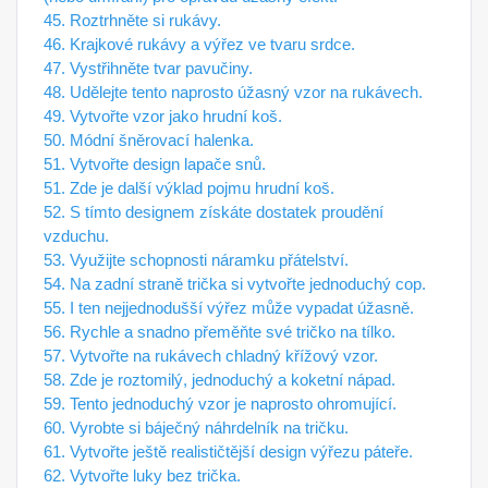
45. Roztrhněte si rukávy.
46. ​​Krajkové rukávy a výřez ve tvaru srdce.
47. Vystřihněte tvar pavučiny.
48. Udělejte tento naprosto úžasný vzor na rukávech.
49. Vytvořte vzor jako hrudní koš.
50. Módní šněrovací halenka.
51. Vytvořte design lapače snů.
51. Zde je další výklad pojmu hrudní koš.
52. S tímto designem získáte dostatek proudění
vzduchu.
53. Využijte schopnosti náramku přátelství.
54. Na zadní straně trička si vytvořte jednoduchý cop.
55. I ten nejjednodušší výřez může vypadat úžasně.
56. Rychle a snadno přeměňte své tričko na tílko.
57. Vytvořte na rukávech chladný křížový vzor.
58. Zde je roztomilý, jednoduchý a koketní nápad.
59. Tento jednoduchý vzor je naprosto ohromující.
60. Vyrobte si báječný náhrdelník na tričku.
61. Vytvořte ještě realističtější design výřezu páteře.
62. Vytvořte luky bez trička.