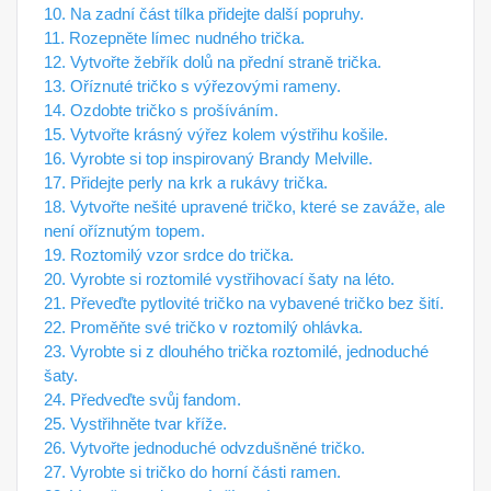
10. Na zadní část tílka přidejte další popruhy.
11. Rozepněte límec nudného trička.
12. Vytvořte žebřík dolů na přední straně trička.
13. Oříznuté tričko s výřezovými rameny.
14. Ozdobte tričko s prošíváním.
15. Vytvořte krásný výřez kolem výstřihu košile.
16. Vyrobte si top inspirovaný Brandy Melville.
17. Přidejte perly na krk a rukávy trička.
18. Vytvořte nešité upravené tričko, které se zaváže, ale
není oříznutým topem.
19. Roztomilý vzor srdce do trička.
20. Vyrobte si roztomilé vystřihovací šaty na léto.
21. Převeďte pytlovité tričko na vybavené tričko bez šití.
22. Proměňte své tričko v roztomilý ohlávka.
23. Vyrobte si z dlouhého trička roztomilé, jednoduché
šaty.
24. Předveďte svůj fandom.
25. Vystřihněte tvar kříže.
26. Vytvořte jednoduché odvzdušněné tričko.
27. Vyrobte si tričko do horní části ramen.