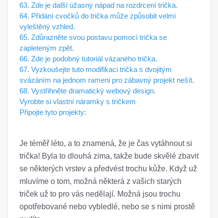
63. Zde je další úžasný nápad na rozdrcení trička.
64. Přidání cvočků do trička může způsobit velmi
vyleštěný vzhled.
65. Zdůrazněte svou postavu pomocí trička se
zapleteným zpět.
66. Zde je podobný tutoriál vázaného trička.
67. Vyzkoušejte tuto modifikaci trička s dvojitým
svázáním na jednom rameni pro zábavný projekt nešít.
68. Vystřihněte dramatický webový design.
Vyrobte si vlastní náramky s tričkem
Připojte tyto projekty:
Je téměř léto, a to znamená, že je čas vytáhnout si
trička! Byla to dlouhá zima, takže bude skvělé zbavit
se některých vrstev a předvést trochu kůže. Když už
mluvíme o tom, možná některá z vašich starých
triček už to pro vás nedělají. Možná jsou trochu
opotřebované nebo vybledlé, nebo se s nimi prostě