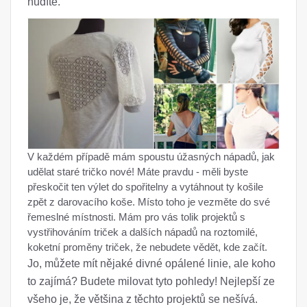
nudíte.
V každém případě mám spoustu úžasných nápadů, jak
udělat staré tričko nové! Máte pravdu - měli byste
přeskočit ten výlet do spořitelny a vytáhnout ty košile
zpět z darovacího koše. Místo toho je vezměte do své
řemeslné místnosti. Mám pro vás tolik projektů s
vystřihováním triček a dalších nápadů na roztomilé,
koketní proměny triček, že nebudete vědět, kde začít.
Jo, můžete mít nějaké divné opálené linie, ale koho
to zajímá? Budete milovat tyto pohledy! Nejlepší ze
všeho je, že většina z těchto projektů se nešívá.