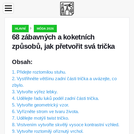
›
HLAVNÍ
MÓDA 2026
68 zábavných a koketních
způsobů, jak přetvořit svá trička
Obsah:
1. Přidejte roztomilou stuhu.
2. Vystřihněte většinu zadní části trička a uvázejte, co
zbylo.
3. Vytvořte výřez lebky.
4. Udělejte řadu luků podél zadní části trička.
5. Vytvořte geometrický vzor.
6. Vyřízněte strom ve tvaru života.
7. Udělejte motýlí twist tričko.
8. Vrstvením vytvořte skvělý vysoce kontrastní vzhled.
9. Vytvořte roztomilý oříznutý vrchol.