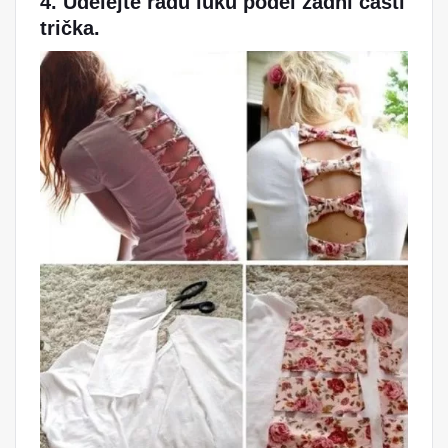
4. Udělejte řadu luků podél zadní části
trička.