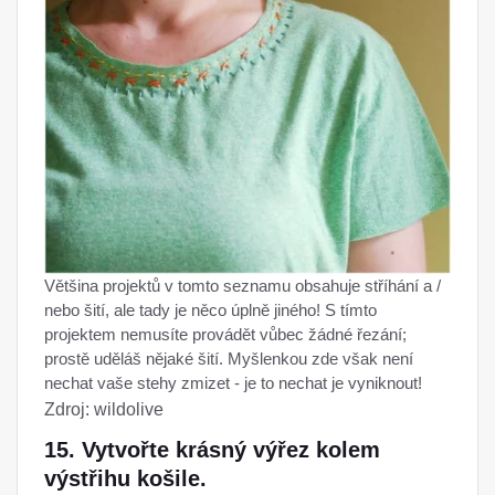
Většina projektů v tomto seznamu obsahuje stříhání a /
nebo šití, ale tady je něco úplně jiného! S tímto
projektem nemusíte provádět vůbec žádné řezání;
prostě uděláš nějaké šití. Myšlenkou zde však není
nechat vaše stehy zmizet - je to nechat je vyniknout!
Zdroj: wildolive
15. Vytvořte krásný výřez kolem
výstřihu košile.