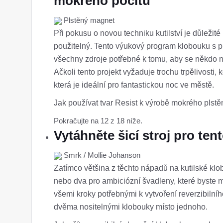
mokrého pocitu
Plstěný magnet
Při pokusu o novou techniku ​​kutilství je důleži
použitelný. Tento výukový program klobouku s p
všechny zdroje potřebné k tomu, aby se někdo na
Ačkoli tento projekt vyžaduje trochu trpělivost
která je ideální pro fantastickou noc ve městě.
Jak používat tvar Resist k výrobě mokrého pls
Pokračujte na 12 z 18 níže.
Vytáhněte šicí stroj pro te
Smrk / Mollie Johanson
Zatímco většina z těchto nápadů na kutilské klob
nebo dva pro ambiciózní švadleny, které byste 
všemi kroky potřebnými k vytvoření reverzibilníh
dvěma nositelnými klobouky místo jednoho.