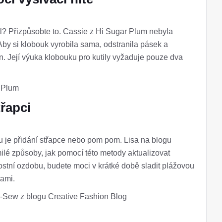
ostl? Přizpůsobte to. Cassie z Hi Sugar Plum nebyla
by si klobouk vyrobila sama, odstranila pásek a
n. Její výuka klobouku pro kutily vyžaduje pouze dva
r Plum
řapci
 je přidání střapce nebo pom pom. Lisa na blogu
ilé způsoby, jak pomocí této metody aktualizovat
ostní ozdobu, budete moci v krátké době sladit plážovou
kami.
No-Sew z blogu Creative Fashion Blog