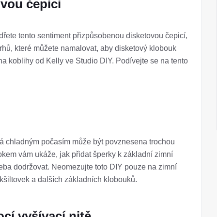
ovou čepici
jádřete tento sentiment přizpůsobenou disketovou čepicí,
ávrhů, které můžete namalovat, aby disketový klobouk
a koblihy od Kelly ve Studio DIY. Podívejte se na tento
laná chladným počasím může být povznesena trochou
rokem vám ukáže, jak přidat šperky k základní zimní
 třeba dodržovat. Neomezujte toto DIY pouze na zimní
kšiltovek a dalších základních klobouků.
í vyšívací nitě