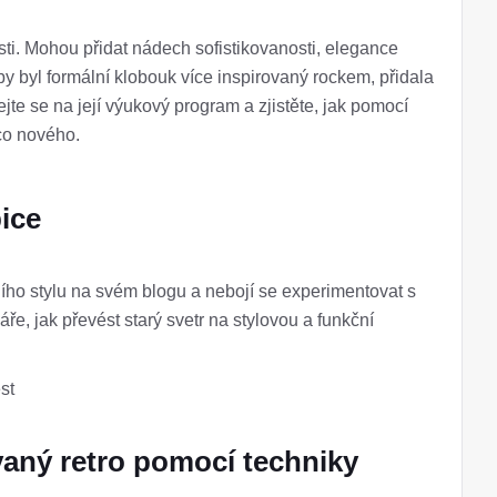
ti. Mohou přidat nádech sofistikovanosti, elegance
by byl formální klobouk více inspirovaný rockem, přidala
te se na její výukový program a zjistěte, jak pomocí
co nového.
pice
ího stylu na svém blogu a nebojí se experimentovat s
áře, jak převést starý svetr na stylovou a funkční
st
vaný retro pomocí techniky