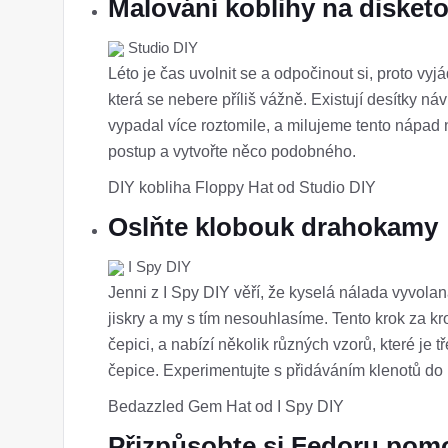
Malování koblihy na disket
Studio DIY
Léto je čas uvolnit se a odpočinout si, proto vy
která se nebere příliš vážně. Existují desítky n
vypadal více roztomile, a milujeme tento nápad n
postup a vytvořte něco podobného.
DIY kobliha Floppy Hat od Studio DIY
Oslňte klobouk drahokamy
I Spy DIY
Jenni z I Spy DIY věří, že kyselá nálada vyvo
jiskry a my s tím nesouhlasíme. Tento krok za k
čepici, a nabízí několik různých vzorů, které je
čepice. Experimentujte s přidáváním klenotů do 
Bedazzled Gem Hat od I Spy DIY
Přizpůsobte si Fedoru pomoc