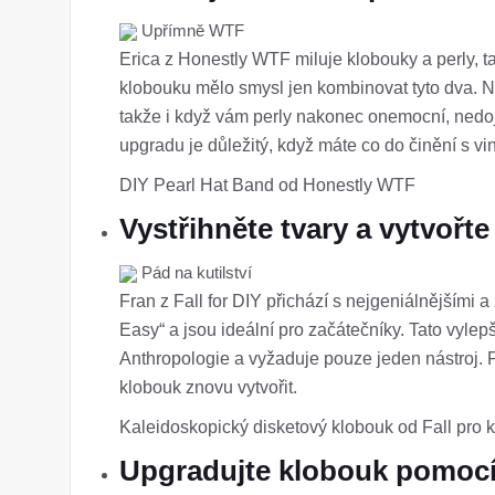
Upřímně WTF
Erica z Honestly WTF miluje klobouky a perly,
klobouku mělo smysl jen kombinovat tyto dva. Ne
takže i když vám perly nakonec onemocní, nedo
upgradu je důležitý, když máte co do činění s vi
DIY Pearl Hat Band od Honestly WTF
Vystřihněte tvary a vytvořt
Pád na kutilství
Fran z Fall for DIY přichází s nejgeniálnějšími a
Easy“ a jsou ideální pro začátečníky. Tato vyle
Anthropologie a vyžaduje pouze jeden nástroj. Pod
klobouk znovu vytvořit.
Kaleidoskopický disketový klobouk od Fall pro ku
Upgradujte klobouk pomocí 