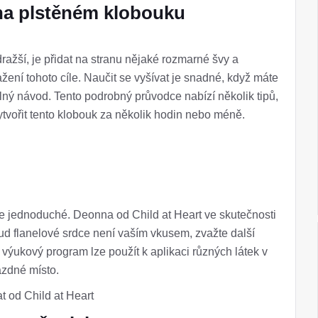
 na plstěném klobouku
ražší, je přidat na stranu nějaké rozmarné švy a
ení tohoto cíle. Naučit se vyšívat je snadné, když máte
lný návod. Tento podrobný průvodce nabízí několik tipů,
tvořit tento klobouk za několik hodin nebo méně.
je jednoduché. Deonna od Child at Heart ve skutečnosti
kud flanelové srdce není vaším vkusem, zvažte další
 výukový program lze použít k aplikaci různých látek v
ázdné místo.
 od Child at Heart