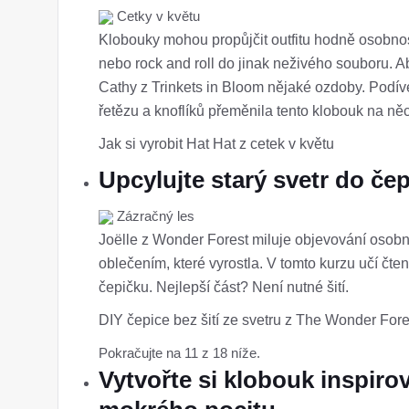
Cetky v květu
Klobouky mohou propůjčit outfitu hodně osobnos
nebo rock and roll do jinak neživého souboru. A
Cathy z Trinkets in Bloom nějaké ozdoby. Podívej
řetězu a knoflíků přeměnila tento klobouk na ně
Jak si vyrobit Hat Hat z cetek v květu
Upcylujte starý svetr do če
Zázračný les
Joëlle z Wonder Forest miluje objevování osobn
oblečením, které vyrostla. V tomto kurzu učí čten
čepičku. Nejlepší část? Není nutné šití.
DIY čepice bez šití ze svetru z The Wonder Fore
Pokračujte na 11 z 18 níže.
Vytvořte si klobouk inspiro