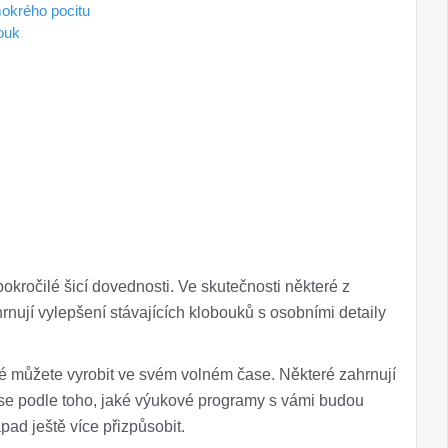
mokrého pocitu
bouk
okročilé šicí dovednosti. Ve skutečnosti některé z
ují vylepšení stávajících klobouků s osobními detaily
ré můžete vyrobit ve svém volném čase. Některé zahrnují
te se podle toho, jaké výukové programy s vámi budou
pad ještě více přizpůsobit.