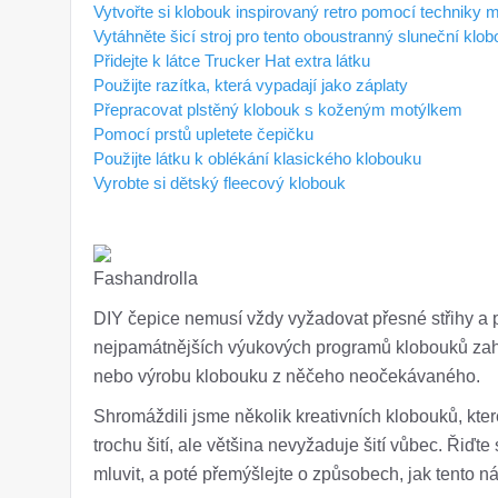
Vytvořte si klobouk inspirovaný retro pomocí techniky 
Vytáhněte šicí stroj pro tento oboustranný sluneční klo
Přidejte k látce Trucker Hat extra látku
Použijte razítka, která vypadají jako záplaty
Přepracovat plstěný klobouk s koženým motýlkem
Pomocí prstů upletete čepičku
Použijte látku k oblékání klasického klobouku
Vyrobte si dětský fleecový klobouk
Fashandrolla
DIY čepice nemusí vždy vyžadovat přesné střihy a p
nejpamátnějších výukových programů klobouků zahrn
nebo výrobu klobouku z něčeho neočekávaného.
Shromáždili jsme několik kreativních klobouků, kte
trochu šití, ale většina nevyžaduje šití vůbec. Řiď
mluvit, a poté přemýšlejte o způsobech, jak tento ná