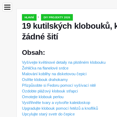
›
HLAVNÍ
DIY PROJEKTY 2026
19 kutilských klobouků, 
žádné šití
Obsah:
Vyšívejte květinové detaily na plstěném klobouku
Žehlička na flanelové srdce
Malování koblihy na disketovou čepici
Oslňte klobouk drahokamy
Přizpůsobte si Fedoru pomocí vyšívací nitě
Ozdobte plážový klobouk střapci
Omotejte klobouk perlou
Vystřihněte tvary a vytvořte kaleidoskop
Upgradujte klobouk pomocí řetězů a knoflíků
Upcylujte starý svetr do čepice