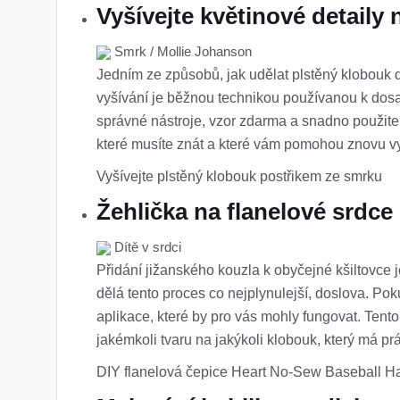
Vyšívejte květinové detaily
Smrk / Mollie Johanson
Jedním ze způsobů, jak udělat plstěný klobouk d
vyšívání je běžnou technikou používanou k dosaž
správné nástroje, vzor zdarma a snadno použite
které musíte znát a které vám pomohou znovu vy
Vyšívejte plstěný klobouk postřikem ze smrku
Žehlička na flanelové srdce
Dítě v srdci
Přidání jižanského kouzla k obyčejné kšiltovce 
dělá tento proces co nejplynulejší, doslova. Po
aplikace, které by pro vás mohly fungovat. Tento
jakémkoli tvaru na jakýkoli klobouk, který má pr
DIY flanelová čepice Heart No-Sew Baseball Hat