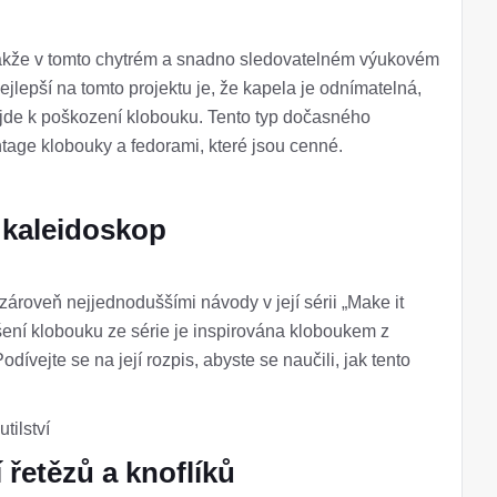
 takže v tomto chytrém a snadno sledovatelném výukovém
jlepší na tomto projektu je, že kapela je odnímatelná,
jde k poškození klobouku. Tento typ dočasného
ntage klobouky a fedorami, které jsou cenné.
e kaleidoskop
 zároveň nejjednoduššími návody v její sérii „Make it
pšení klobouku ze série je inspirována kloboukem z
ívejte se na její rozpis, abyste se naučili, jak tento
tilství
řetězů a knoflíků