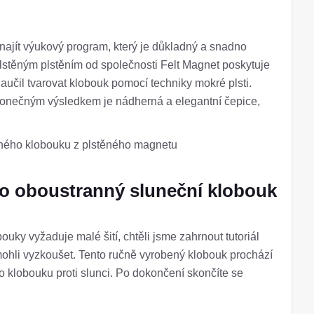
té najít výukový program, který je důkladný a snadno
lstěným plstěním od společnosti Felt Magnet poskytuje
učil tvarovat klobouk pomocí techniky mokré plsti.
i, konečným výsledkem je nádherná a elegantní čepice,
těného klobouku z plstěného magnetu
nto oboustranný sluneční klobouk
ouky vyžaduje malé šití, chtěli jsme zahrnout tutoriál
mohli vyzkoušet. Tento ručně vyrobený klobouk prochází
o klobouku proti slunci. Po dokončení skončíte se