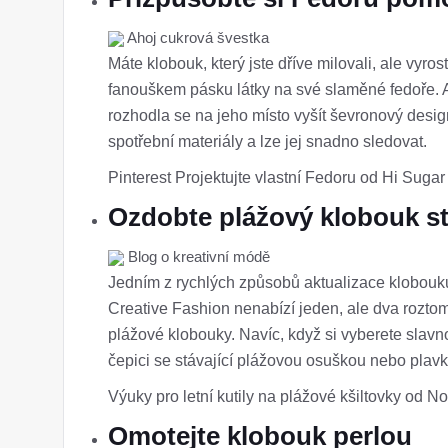
Ahoj cukrová švestka
Máte klobouk, který jste dříve milovali, ale vyr
fanouškem pásku látky na své slaměné fedoře. A
rozhodla se na jeho místo vyšít ševronový desig
spotřební materiály a lze jej snadno sledovat.
Pinterest Projektujte vlastní Fedoru od Hi Suga
Ozdobte plážový klobouk st
Blog o kreativní módě
Jedním z rychlých způsobů aktualizace klobouku
Creative Fashion nenabízí jeden, ale dva roztom
plážové klobouky. Navíc, když si vyberete slavn
čepici se stávající plážovou osuškou nebo plav
Výuky pro letní kutily na plážové kšiltovky od 
Omotejte klobouk perlou