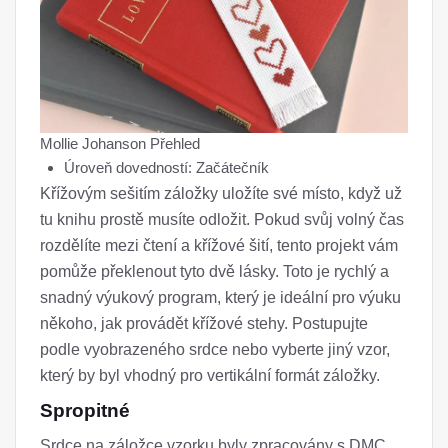
Mollie Johanson Přehled
Úroveň dovedností: Začátečník
Křížovým sešitím záložky uložíte své místo, když už
tu knihu prostě musíte odložit. Pokud svůj volný čas
rozdělíte mezi čtení a křížové šití, tento projekt vám
pomůže překlenout tyto dvě lásky. Toto je rychlý a
snadný výukový program, který je ideální pro výuku
někoho, jak provádět křížové stehy. Postupujte
podle vyobrazeného srdce nebo vyberte jiný vzor, ​​
který by byl vhodný pro vertikální formát záložky.
Spropitné
Srdce na záložce vzorku byly zpracovány s DMC