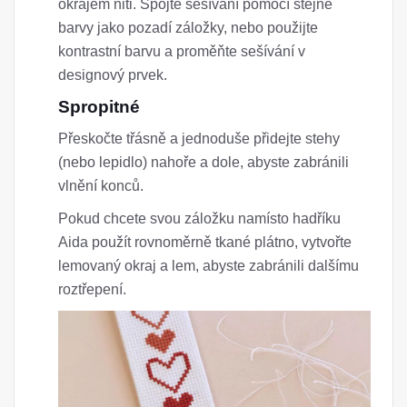
okrajem niti. Spojte sešívání pomocí stejné
barvy jako pozadí záložky, nebo použijte
kontrastní barvu a proměňte sešívání v
designový prvek.
Spropitné
Přeskočte třásně a jednoduše přidejte stehy
(nebo lepidlo) nahoře a dole, abyste zabránili
vlnění konců.
Pokud chcete svou záložku namísto hadříku
Aida použít rovnoměrně tkané plátno, vytvořte
lemovaný okraj a lem, abyste zabránili dalšímu
roztřepení.