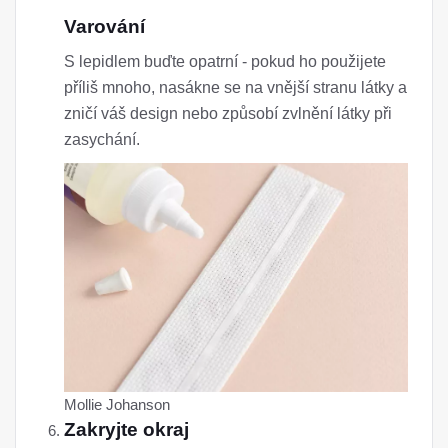
Varování
S lepidlem buďte opatrní - pokud ho použijete
příliš mnoho, nasákne se na vnější stranu látky a
zničí váš design nebo způsobí zvlnění látky při
zasychání.
Mollie Johanson
Zakryjte okraj