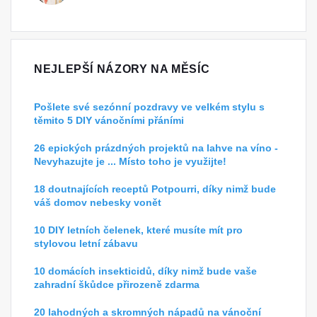
NEJLEPŠÍ NÁZORY NA MĚSÍC
Pošlete své sezónní pozdravy ve velkém stylu s
těmito 5 DIY vánočními přáními
26 epických prázdných projektů na lahve na víno -
Nevyhazujte je ... Místo toho je využijte!
18 doutnajících receptů Potpourri, díky nimž bude
váš domov nebesky vonět
10 DIY letních čelenek, které musíte mít pro
stylovou letní zábavu
10 domácích insekticidů, díky nimž bude vaše
zahradní škůdce přirozeně zdarma
20 lahodných a skromných nápadů na vánoční