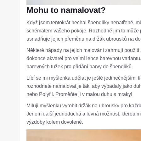
Mohu to namalovat?
Když jsem tentokrát nechal špendlíky nenatřené, mů
schématem vašeho pokoje. Rozhodně jim to může pomo
usnadňuje jejich přeměnu na držák ubrousků na do
Některé nápady na jejich malování zahrnují použití
dokonce akvarel pro velmi lehce barevnou variant
barevných tužek pro přidání barvy do špendlíků.
Líbí se mi myšlenka udělat je ještě jedinečnějšími 
rozhodnete namalovat je tak, aby vypadaly jako duh
nebo Polyfil. Proměňte ji v malou duhu s mraky!
Miluji myšlenku vyrobit držák na ubrousky pro každ
Jenom další jednoduchá a levná možnost, kterou mů
výzdoby kolem dovolené.