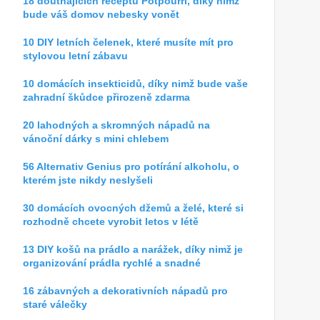
18 doutnajících receptů Potpourri, díky nimž
bude váš domov nebesky vonět
10 DIY letních čelenek, které musíte mít pro
stylovou letní zábavu
10 domácích insekticidů, díky nimž bude vaše
zahradní škůdce přirozeně zdarma
20 lahodných a skromných nápadů na
vánoční dárky s mini chlebem
56 Alternativ Genius pro potírání alkoholu, o
kterém jste nikdy neslyšeli
30 domácích ovocných džemů a želé, které si
rozhodně chcete vyrobit letos v létě
13 DIY košů na prádlo a narážek, díky nimž je
organizování prádla rychlé a snadné
16 zábavných a dekorativních nápadů pro
staré válečky