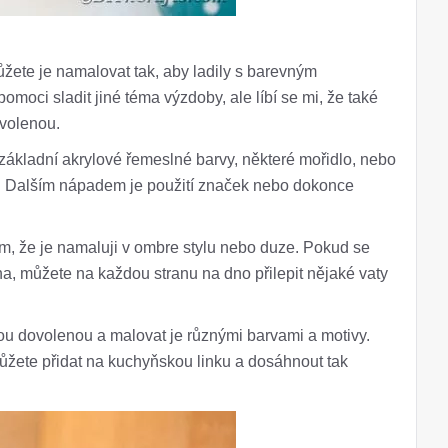
žete je namalovat tak, aby ladily s barevným
ci sladit jiné téma výzdoby, ale líbí se mi, že také
volenou.
 základní akrylové řemeslné barvy, některé mořidlo, nebo
u. Dalším nápadem je použití značek nebo dokonce
tím, že je namaluji v ombre stylu nebo duze. Pokud se
a, můžete na každou stranu na dno přilepit nějaké vaty
ou dovolenou a malovat je různými barvami a motivy.
žete přidat na kuchyňskou linku a dosáhnout tak