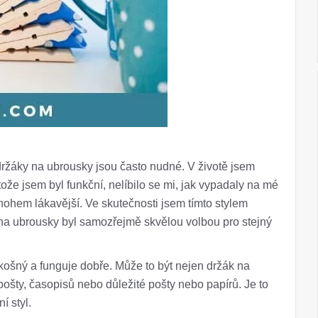
držáky na ubrousky jsou často nudné. V životě jsem
že jsem byl funkční, nelíbilo se mi, jak vypadaly na mé
nohem lákavější. Ve skutečnosti jsem tímto stylem
 na ubrousky byl samozřejmě skvělou volbou pro stejný
zkošný a funguje dobře. Může to být nejen držák na
pošty, časopisů nebo důležité pošty nebo papírů. Je to
í styl.